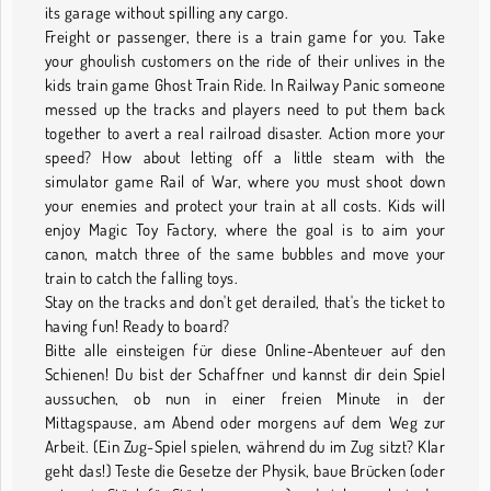
its garage without spilling any cargo.
Freight or passenger, there is a train game for you. Take
your ghoulish customers on the ride of their unlives in the
kids train game Ghost Train Ride. In Railway Panic someone
messed up the tracks and players need to put them back
together to avert a real railroad disaster. Action more your
speed? How about letting off a little steam with the
simulator game Rail of War, where you must shoot down
your enemies and protect your train at all costs. Kids will
enjoy Magic Toy Factory, where the goal is to aim your
canon, match three of the same bubbles and move your
train to catch the falling toys.
Stay on the tracks and don't get derailed, that's the ticket to
having fun! Ready to board?
Bitte alle einsteigen für diese Online-Abenteuer auf den
Schienen! Du bist der Schaffner und kannst dir dein Spiel
aussuchen, ob nun in einer freien Minute in der
Mittagspause, am Abend oder morgens auf dem Weg zur
Arbeit. (Ein Zug-Spiel spielen, während du im Zug sitzt? Klar
geht das!) Teste die Gesetze der Physik, baue Brücken (oder