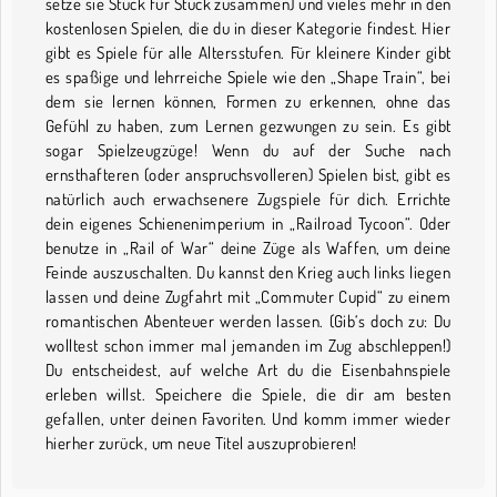
setze sie Stück für Stück zusammen) und vieles mehr in den
kostenlosen Spielen, die du in dieser Kategorie findest. Hier
gibt es Spiele für alle Altersstufen. Für kleinere Kinder gibt
es spaßige und lehrreiche Spiele wie den „Shape Train“, bei
dem sie lernen können, Formen zu erkennen, ohne das
Gefühl zu haben, zum Lernen gezwungen zu sein. Es gibt
sogar Spielzeugzüge! Wenn du auf der Suche nach
ernsthafteren (oder anspruchsvolleren) Spielen bist, gibt es
natürlich auch erwachsenere Zugspiele für dich. Errichte
dein eigenes Schienenimperium in „Railroad Tycoon“. Oder
benutze in „Rail of War“ deine Züge als Waffen, um deine
Feinde auszuschalten. Du kannst den Krieg auch links liegen
lassen und deine Zugfahrt mit „Commuter Cupid“ zu einem
romantischen Abenteuer werden lassen. (Gib‘s doch zu: Du
wolltest schon immer mal jemanden im Zug abschleppen!)
Du entscheidest, auf welche Art du die Eisenbahnspiele
erleben willst. Speichere die Spiele, die dir am besten
gefallen, unter deinen Favoriten. Und komm immer wieder
hierher zurück, um neue Titel auszuprobieren!