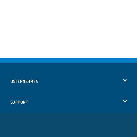
UNTERNEHMEN
Benutzungsbedingungen
SUPPORT
Unsere Datenschutzre ...
Hilfe
SPRACHEN
Cookies