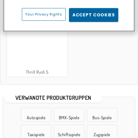
Your Privacy Rights
ACCEPT COOKIES
Rollercoaster Creator Express
Thrill Rush 4
Thrill Rush 5
VERWANDTE PRODUKTGRUPPEN
Autospiele
BMX-Spiele
Bus-Spiele
Taxispiele
Schiffsspiele
Zugspiele