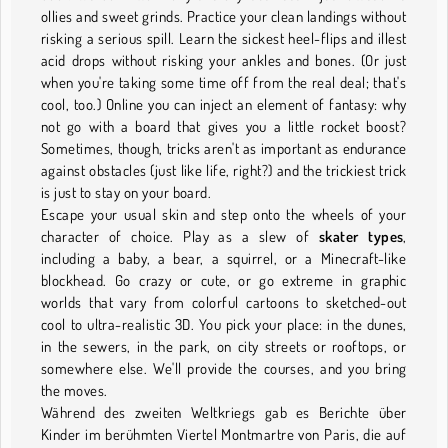
ollies and sweet grinds. Practice your clean landings without
risking a serious spill. Learn the sickest heel-flips and illest
acid drops without risking your ankles and bones. (Or just
when you're taking some time off from the real deal; that's
cool, too.) Online you can inject an element of fantasy: why
not go with a board that gives you a little rocket boost?
Sometimes, though, tricks aren't as important as endurance
against obstacles (just like life, right?) and the trickiest trick
is just to stay on your board.
Escape your usual skin and step onto the wheels of your
character of choice. Play as a slew of
skater types
,
including a baby, a bear, a squirrel, or a Minecraft-like
blockhead. Go crazy or cute, or go extreme in graphic
worlds that vary from colorful cartoons to sketched-out
cool to ultra-realistic 3D. You pick your place: in the dunes,
in the sewers, in the park, on city streets or rooftops, or
somewhere else. We'll provide the courses, and you bring
the moves.
Während des zweiten Weltkriegs gab es Berichte über
Kinder im berühmten Viertel Montmartre von Paris, die auf