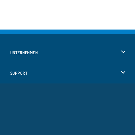
UNTERNEHMEN
Benutzungsbedingungen
SUPPORT
Unsere Datenschutzre ...
Hilfe
SPRACHEN
Cookies
English
Cookie-Kontrolle
Русский
Copyright © 2026 SPIL GAMES Alle Rechte vorbehalten.