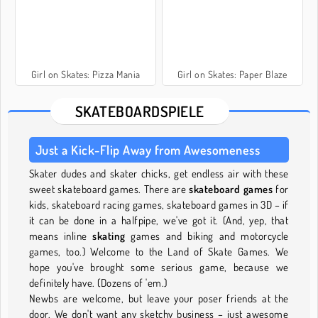
Girl on Skates: Pizza Mania
Girl on Skates: Paper Blaze
SKATEBOARDSPIELE
Just a Kick-Flip Away from Awesomeness
Skater dudes and skater chicks, get endless air with these
sweet skateboard games. There are
skateboard games
for
kids, skateboard racing games, skateboard games in 3D – if
it can be done in a halfpipe, we've got it. (And, yep, that
means inline
skating
games and biking and motorcycle
games, too.) Welcome to the Land of Skate Games. We
hope you've brought some serious game, because we
definitely have. (Dozens of 'em.)
Newbs are welcome, but leave your poser friends at the
door. We don't want any sketchy business – just awesome