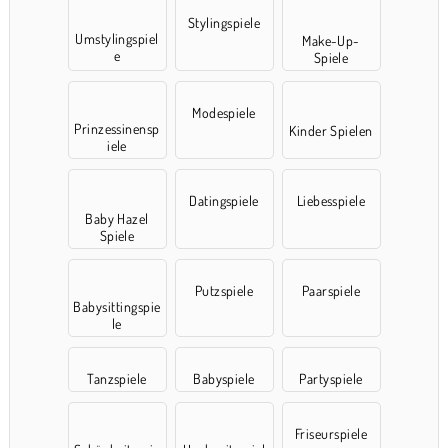
Stylingspiele
Umstylingspiel
Make-Up-
e
Spiele
Modespiele
Prinzessinensp
Kinder Spielen
iele
Datingspiele
Liebesspiele
Baby Hazel
Spiele
Putzspiele
Paarspiele
Babysittingspie
le
Tanzspiele
Babyspiele
Partyspiele
Friseurspiele