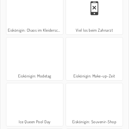
Eiskönigin: Chaos im Kleiderschrank
Viel los beim Zahnarzt
Eiskönigin: Modetag
Eiskönigin: Make-up-Zeit
Ice Queen Pool Day
Eiskönigin: Souvenir-Shop