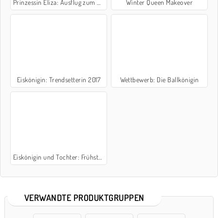
Prinzessin Eliza: Ausflug zum AquaPark
Winter Queen Makeover
Eiskönigin: Trendsetterin 2017
Wettbewerb: Die Ballkönigin
Eiskönigin und Tochter: Frühstückszeit
VERWANDTE PRODUKTGRUPPEN