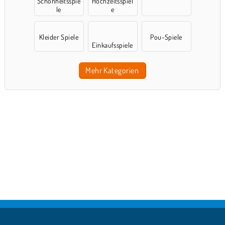
Schönheitsspie
Hochzeitsspiel
le
e
Kleider Spiele
Pou-Spiele
Einkaufsspiele
Mehr Kategorien