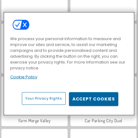
Hidden Object: Street of Secrets
ASMR Makeover & Makeup Studio
We process your personal information to measure and
improve our sites and service, to assist our marketing
campaigns and to provide personalised content and
advertising. By clicking the button on the right, you can
exercise your privacy rights. For more information see our
privacy notice
VegaMix Da Vinci Puzzles
World War 2 Shooter
Cookie Policy
Your Privacy Rights
ACCEPT COOKIES
Farm Merge Valley
Car Parking City Duel