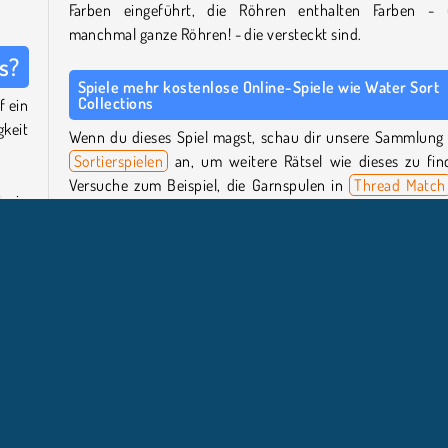
Farben eingeführt, die Röhren enthalten Farben -
manchmal ganze Röhren! - die versteckt sind.
s?
Spiele mehr kostenlose Online-Spiele wie Water Sort
Collections
f ein
gkeit
Wenn du dieses Spiel magst, schau dir unsere Sammlung
Sortierspielen
an, um weitere Rätsel wie dieses zu fin
Versuche zum Beispiel, die Garnspulen in
Thread Match
r in
sortieren. Oder schütte die Getränke in die richtigen Gläser
Farbe
in
Master Blender
tolle Cocktails zu kreieren.
auch
Wer hat Water Sort Collections entwickelt?
Water Sort Collections
wurde von Bofer Media entwickelt
u das
ändig
k der
Wann wurde Water Sort Collections veröffentlicht?
st.
Dieses Spiel wurde am 26. Januar 2026 veröffentlicht.