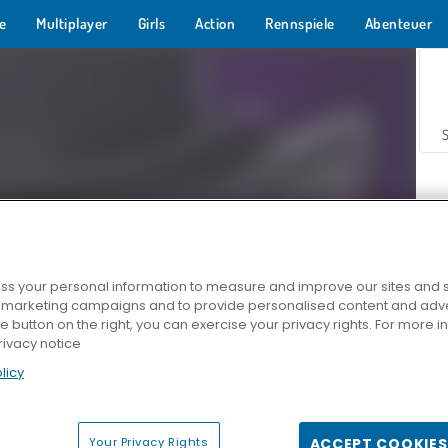
e
Multiplayer
Girls
Action
Rennspiele
Abenteuer
s your personal information to measure and improve our sites and s
r marketing campaigns and to provide personalised content and adver
Z
he button on the right, you can exercise your privacy rights. For more 
rivacy notice
licy
Your Privacy Rights
ACCEPT COOKIES