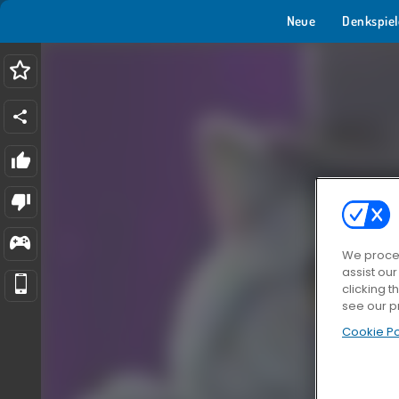
Neue
Denkspiel
We proces
assist ou
clicking t
see our p
Cookie Po