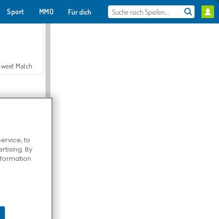
Sport
MMO
Für dich
Sweet Match
ervice, to
tising. By
en Solitaire
information