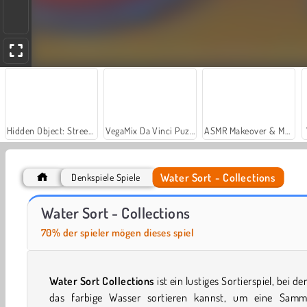
Hidden Object: Street of Secrets
VegaMix Da Vinci Puzzles
ASMR Makeover & Makeup Studio
Water Sort - Collections
Denkspiele Spiele
Car Parking City Duel
Yarn Fever! Unravel Puzzle
Water Sort - Collections
70% der spieler mögen dieses spiel
Water Sort Collections
ist ein lustiges Sortierspiel, bei d
das farbige Wasser sortieren kannst, um eine Samm