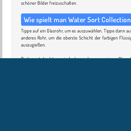
schöner Bilder freizuschalten.
Wie spielt man Water Sort Collection
Tippe auf ein Glasrohr, um es auszuwählen. Tippe dann au
anderes Rohr, um die oberste Schicht der farbigen Flüssi
auszugießen.
Du kannst das Wasser jedoch nur dann von einem Glasroh
ein anderes schütten, wenn die oberste Schicht dieselbe 
hat oder wenn das Glasrohr komplett leer ist. Es muss 
genug Platz für das hinzugefügte Wasser in dem Rohr sein.
Versuche, das Wasser nach Farben zu sortieren, indem d
Glasrohr nur mit einer einzigen Farbe füllst. Jede vollst
sortierte Röhre wird versiegelt und gegen ein kleines Stüc
Bilder eingetauscht, die du deiner Galerie hinzufügen kann