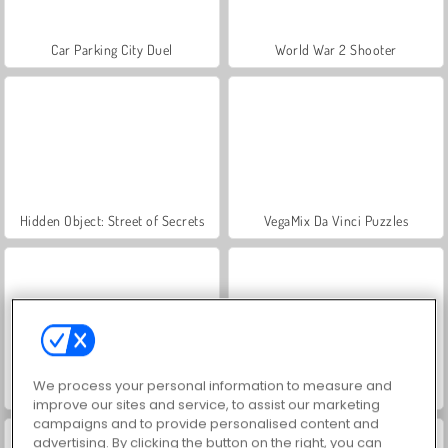
Car Parking City Duel
World War 2 Shooter
Hidden Object: Street of Secrets
VegaMix Da Vinci Puzzles
We process your personal information to measure and
ASMR Makeover & Makeup Studio
Farm Merge Valley
improve our sites and service, to assist our marketing
campaigns and to provide personalised content and
advertising. By clicking the button on the right, you can