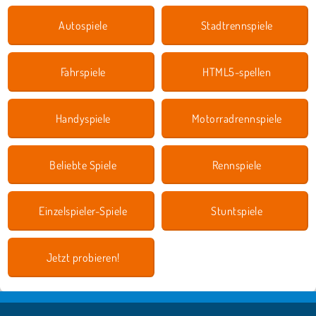
Autospiele
Stadtrennspiele
Fahrspiele
HTML5-spellen
Handyspiele
Motorradrennspiele
Beliebte Spiele
Rennspiele
Einzelspieler-Spiele
Stuntspiele
Jetzt probieren!