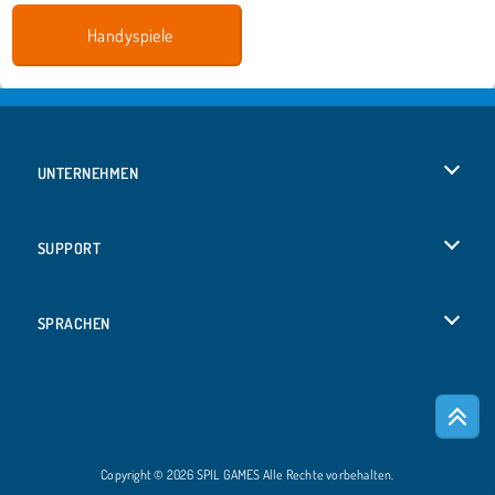
Handyspiele
UNTERNEHMEN
Benutzungsbedingungen
SUPPORT
Unsere Datenschutzre ...
Hilfe
SPRACHEN
Cookies
Русский
Cookie-Kontrolle
Bahasa Indonesia
Copyright © 2026 SPIL GAMES Alle Rechte vorbehalten.