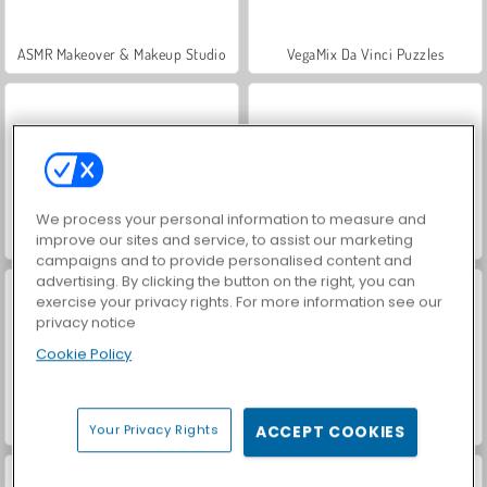
ASMR Makeover & Makeup Studio
VegaMix Da Vinci Puzzles
We process your personal information to measure and
improve our sites and service, to assist our marketing
Farm Merge Valley
Hidden Object: Street of Secrets
campaigns and to provide personalised content and
advertising. By clicking the button on the right, you can
exercise your privacy rights. For more information see our
privacy notice
Cookie Policy
World War 2 Shooter
Car Parking City Duel
Your Privacy Rights
ACCEPT COOKIES