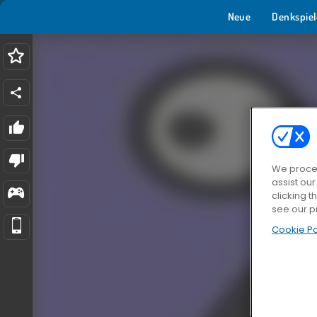
Neue
Denkspiel
We proces
assist ou
clicking t
see our p
Cookie Po