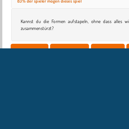
83% der spieler mögen dieses spiel
Kannst du die Formen aufstapeln, ohne dass alles wi
zusammenstürzt?
Geschicklichkeit
Addicting Games
Arkadenspiele
U