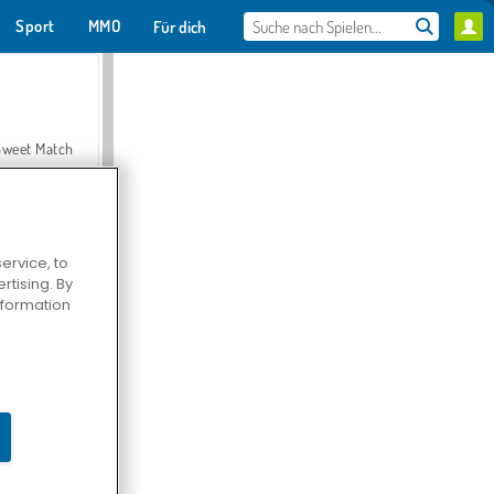
Sport
MMO
Für dich
Sweet Match
ervice, to
tising. By
en Solitaire
information
Farmerama