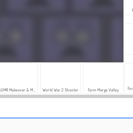
For
ASMR Makeover & Makeup Studio
World War 2 Shooter
Farm Merge Valley
Line Color 3D
Silly Ways to Get Infected