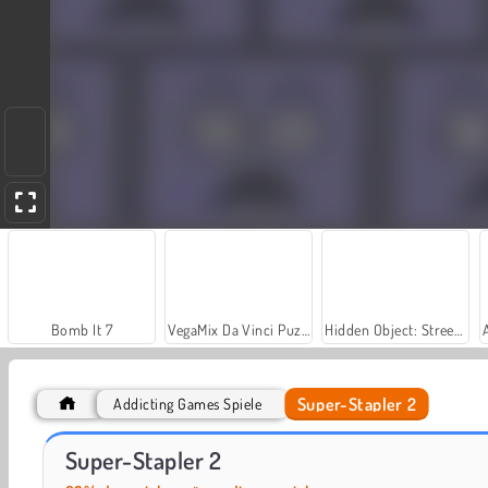
Bomb It 7
VegaMix Da Vinci Puzzles
Hidden Object: Street of Secrets
Super-Stapler 2
Addicting Games Spiele
Let's Fish!
Car Parking City Duel
Super-Stapler 2