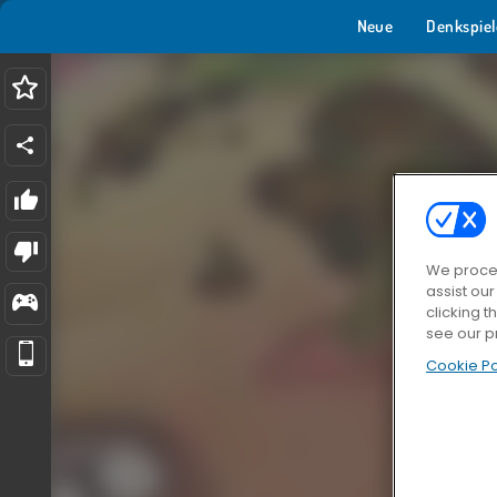
Neue
Denkspiel
We proces
assist ou
clicking t
see our p
Cookie Po