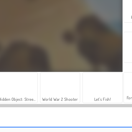
For
Hidden Object: Street of Secrets
World War 2 Shooter
Let's Fish!
Puppy Treat Sorting
Dog Escape Online