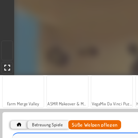
Farm Merge Valley
ASMR Makeover & Makeup Studio
VegaMix Da Vinci Puzzles
Süße Welpen pflegen
Betreuung Spiele
Funny Puppy Care
Prinzessin: Tierstudio