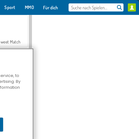
Sport
MMO
Für dich
Sweet Match
ervice, to
tising. By
en Solitaire
information
Farmerama