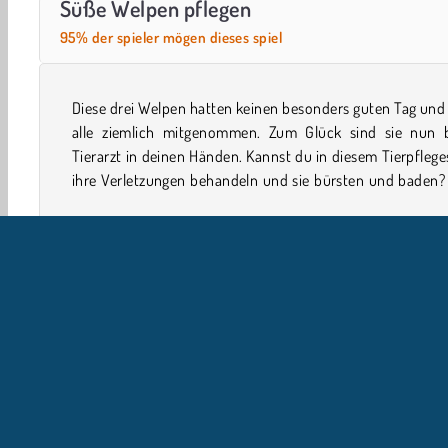
Süße Welpen pflegen
95% der spieler mögen dieses spiel
Diese drei Welpen hatten keinen besonders guten Tag und
wenn du damit fertig bist, kannst du auch noch total 
alle ziemlich mitgenommen. Zum Glück sind sie nun 
Tierarzt in deinen Händen. Kannst du in diesem Tierpflege
ihre Verletzungen behandeln und sie bürsten und baden?
Betreuung
Arzt Spiele
Girls
Handy
Welpensp
U