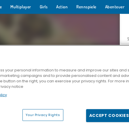
e
Multiplayer
Girls
Action
Rennspiele
Abenteuer
s your personal information to measure and improve our sites and s
r marketing campaigns and to provide personalised content and adver
Z
he button on the right, you can exercise your privacy rights. For more 
rivacy notice
licy
Your Privacy Rights
ACCEPT COOKIES