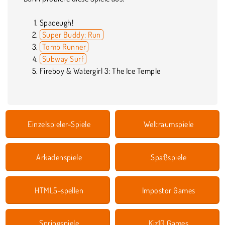
Spaceugh!
Super Buddy: Run
Tomb Runner
Subway Surf
Fireboy & Watergirl 3: The Ice Temple
Einzelspieler-Spiele
Weltraumspiele
Arkadenspiele
Spaßspiele
HTML5-spellen
Impostor Games
Springspiele
Kiz10 Games