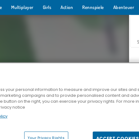
e
Multiplayer
Girls
Action
Rennspiele
Abenteuer
s your personal information to measure and improve our sites and s
r marketing campaigns and to provide personalised content and adver
Z
he button on the right, you can exercise your privacy rights. For more 
rivacy notice
licy
Your Privacy Rights
ACCEPT COOKIES