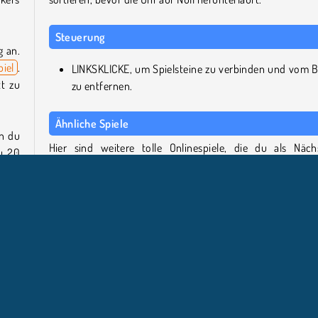
Steuerung
g an.
iel
.
LINKSKLICKE, um Spielsteine zu verbinden und vom B
tt zu
zu entfernen.
Ähnliche Spiele
n du
Hier sind weitere tolle Onlinespiele, die du als Näch
u 20
ausprobieren kannst!
wert!
fach
Skydom
Cookie Crush 4
Heroes of Match 3
Bubble Shooter Pro
 des
eine
Wer hat Solitaire Mahjong Classic entwickelt?
nen.
Solitaire Mahjong Classic wurde von Softgames entwickelt.