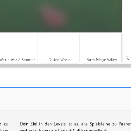
For
World War 2 Shooter
Casino World
Farm Merge Valley
Solitaire Home Story
Solitaire Story Tripeaks
c
zu
Dein Ziel in den Levels ist es, alle Spielsteine zu Paare
ikers
sortieren, bevor die Uhr auf Null herunterläuft.