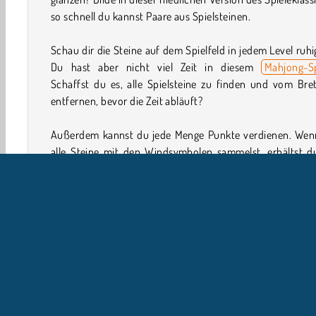
so schnell du kannst Paare aus Spielsteinen.
Schau dir die Steine auf dem Spielfeld in jedem Level ruhi
Du hast aber nicht viel Zeit in diesem
Mahjong-Sp
Schaffst du es, alle Spielsteine zu finden und vom Bre
entfernen, bevor die Zeit abläuft?
Außerdem kannst du jede Menge Punkte verdienen. Wen
alle Steine mit den Windsymbolen sammelst, erhältst d
Punkte. Und die Vierjahreszeitensteine sind noch mehr 
Wenn du feststeckst und nicht weiterweißt, drücke ein
die Hinweisschaltfläche.
Wie spielt man Solitaire Mahjong Classic?
Solitaire Mahjong Classic ist eine Online-Version
klassischen
Brettspiels
. Du musst zwei gleiche Spielst
miteinander verbinden, um sie vom Spielfeld zu entfer