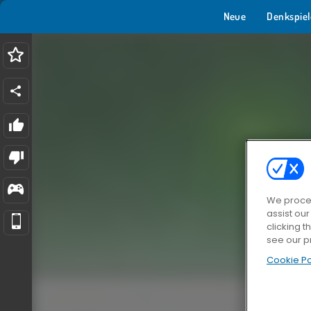
Neue
Denkspiel
We proces
assist ou
clicking t
see our p
Cookie Po