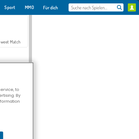
Sport
MMO
Für dich
Sweet Match
ervice, to
tising. By
en Solitaire
information