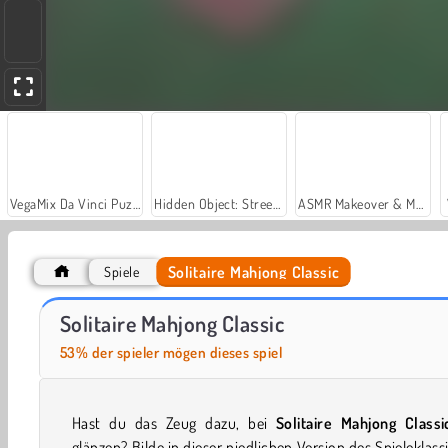
VegaMix Da Vinci Puzzles
Hidden Object: Street of Secrets
ASMR Makeover & Makeup Studio
Solitaire Mahjong Classic
Spiele
Car Parking City Duel
Let's Fish!
Solitaire Mahjong Classic
53% der spieler mögen dieses spiel
Hast du das Zeug dazu, bei
Solitaire Mahjong Classi
glänzen? Bilde in dieser niedlichen Version des Spieleklass