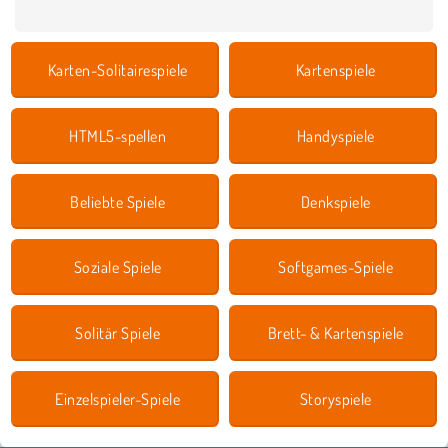
Karten-Solitairespiele
Kartenspiele
HTML5-spellen
Handyspiele
Beliebte Spiele
Denkspiele
Soziale Spiele
Softgames-Spiele
Solitär Spiele
Brett- & Kartenspiele
Einzelspieler-Spiele
Storyspiele