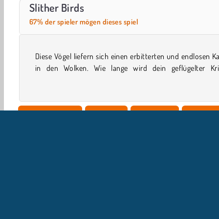
Let's Fish!
Hidden Object: Street of Secrets
Slither Birds
67% der spieler mögen dieses spiel
Diese Vögel liefern sich einen erbitterten und endlosen 
durchhalten? Hilf ihm in diesem verrückten io-Spiel, Ei
in den Wolken. Wie lange wird dein geflügelter Kri
Geschicklichkeit
.io-Spiele
Vogelspiele
Jungensp
U