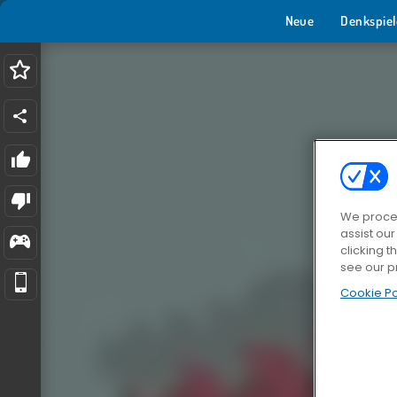
Neue
Denkspiel
We proces
assist ou
clicking t
see our p
Cookie Po