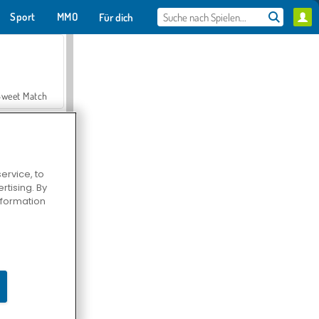
Sport
MMO
Für dich
Sweet Match
ervice, to
tising. By
en Solitaire
information
Farmerama