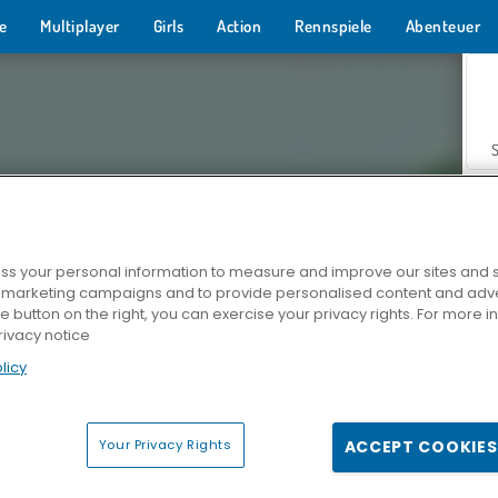
e
Multiplayer
Girls
Action
Rennspiele
Abenteuer
s your personal information to measure and improve our sites and s
r marketing campaigns and to provide personalised content and adver
Z
he button on the right, you can exercise your privacy rights. For more 
rivacy notice
licy
Your Privacy Rights
ACCEPT COOKIES