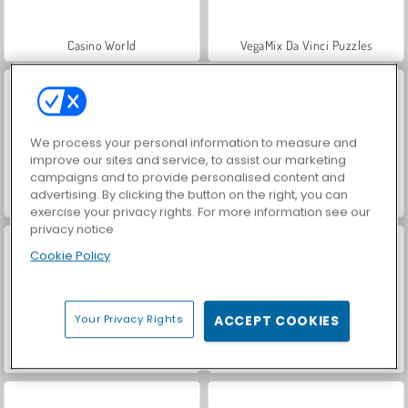
Casino World
VegaMix Da Vinci Puzzles
We process your personal information to measure and
improve our sites and service, to assist our marketing
campaigns and to provide personalised content and
advertising. By clicking the button on the right, you can
Royal Story
Let's Fish!
exercise your privacy rights. For more information see our
privacy notice
Cookie Policy
Your Privacy Rights
ACCEPT COOKIES
Hidden Object: Street of Secrets
World War 2 Shooter