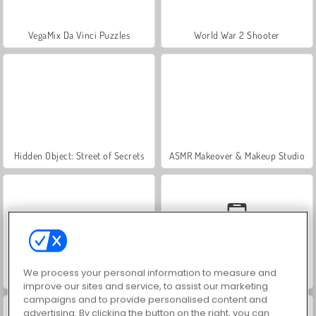
VegaMix Da Vinci Puzzles
World War 2 Shooter
Hidden Object: Street of Secrets
ASMR Makeover & Makeup Studio
We process your personal information to measure and
Farm Merge Valley
Car Parking City Duel
improve our sites and service, to assist our marketing
campaigns and to provide personalised content and
advertising. By clicking the button on the right, you can