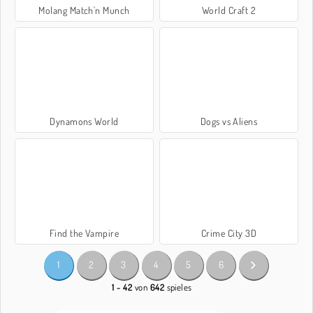
Molang Match'n Munch
World Craft 2
Dynamons World
Dogs vs Aliens
Find the Vampire
Crime City 3D
1
2
3
4
5
6
1 - 42
von
642
spieles