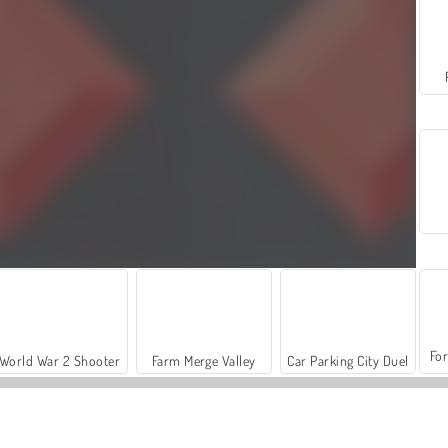
For
World War 2 Shooter
Farm Merge Valley
Car Parking City Duel