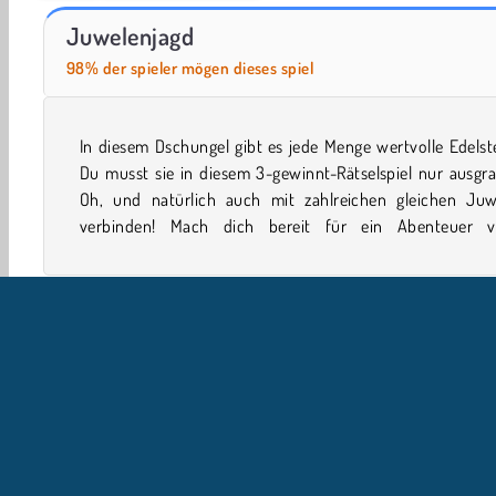
Casino World
Royal Story
Juwelenjagd
98% der spieler mögen dieses spiel
In diesem Dschungel gibt es jede Menge wertvolle Edelst
herausfordernder Level, während du jeden Winkel di
Du musst sie in diesem 3-gewinnt-Rätselspiel nur ausgr
Oh, und natürlich auch mit zahlreichen gleichen Juw
verbinden! Mach dich bereit für ein Abenteuer vo
Einzelspieler
Gehirnspiele
Familienspiele
HTML5
U