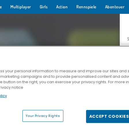
e
Multiplayer
Girls
Action
Rennspiele
Abenteuer
s your personal information to measure and improve our sites and s
r marketing campaigns and to provide personalised content and adver
Z
he button on the right, you can exercise your privacy rights. For more 
rivacy notice
licy
Your Privacy Rights
ACCEPT COOKIES