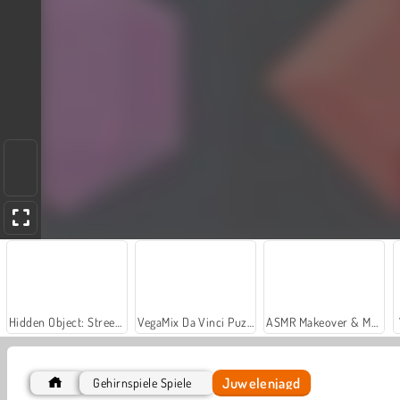
Hidden Object: Street of Secrets
VegaMix Da Vinci Puzzles
ASMR Makeover & Makeup Studio
Juwelenjagd
Gehirnspiele Spiele