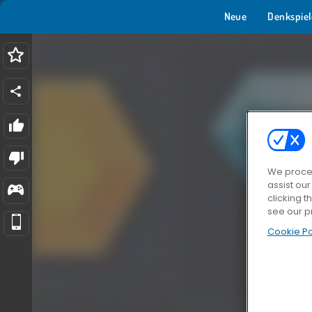
Neue
Denkspiel
We proces
assist ou
clicking t
see our p
Cookie Po