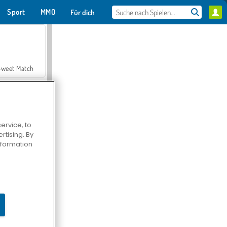
Sport
MMO
Für dich
Sweet Match
ervice, to
tising. By
en Solitaire
information
Farmerama