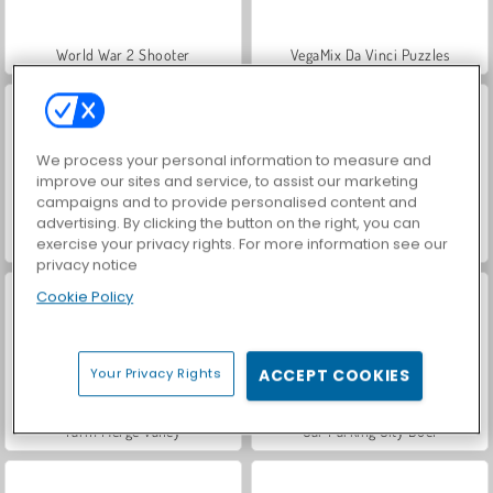
World War 2 Shooter
VegaMix Da Vinci Puzzles
We process your personal information to measure and
improve our sites and service, to assist our marketing
campaigns and to provide personalised content and
advertising. By clicking the button on the right, you can
Hidden Object: Street of Secrets
ASMR Makeover & Makeup Studio
exercise your privacy rights. For more information see our
privacy notice
Cookie Policy
Your Privacy Rights
ACCEPT COOKIES
Farm Merge Valley
Car Parking City Duel