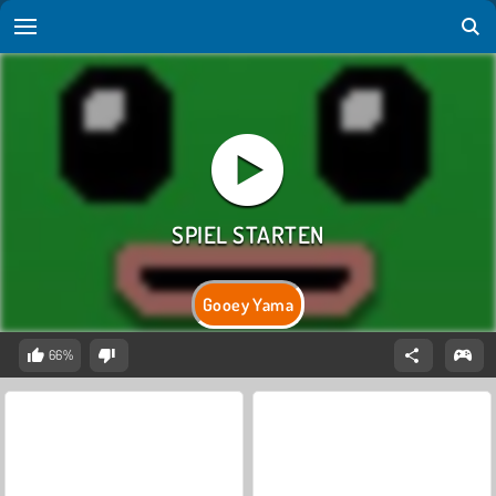
Gooey Yama
66%