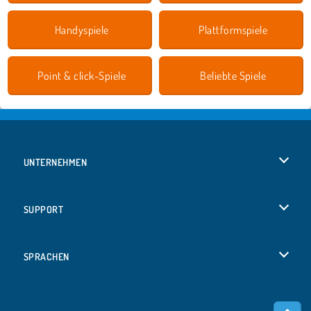
Handyspiele
Plattformspiele
Point & click-Spiele
Beliebte Spiele
UNTERNEHMEN
Benutzungsbedingungen
SUPPORT
Unsere Datenschutzre ...
Hilfe
SPRACHEN
Cookies
Русский