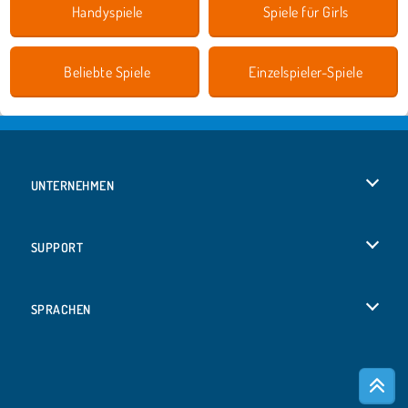
Handyspiele
Spiele für Girls
Beliebte Spiele
Einzelspieler-Spiele
UNTERNEHMEN
Benutzungsbedingungen
SUPPORT
Unsere Datenschutzre ...
Hilfe
SPRACHEN
Cookies
Русский
Cookie-Kontrolle