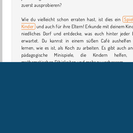
zuerst ausprobieren?
Wie du vielleicht schon erraten hast, ist dies ein
Spie
Kinder
und auch für ihre Eltern! Erkunde mit deinem Kin
niedliches Dorf und entdecke, was euch hinter jeder 
erwartet. Du kannst in einem süßen Café aushelfen
lernen, wie es ist, als Koch zu arbeiten. Es gibt auch a
pädagogische Minispiele, die Kindern helfen, 
mathematischen Fähigkeiten und mehr zu verbessern.
Wie spielt man Happy Village - Toddlers & Kids
Educational Games?
Schaue dir Happy Village - Toddlers & Kids Educational 
an. Es ist eine Sammlung von lustigen Minispielen für 
Spieler und ihre Eltern. Besuche ein Dorf, in dem es v
lustige Sachen zu tun gibt.
Spielsteuerung