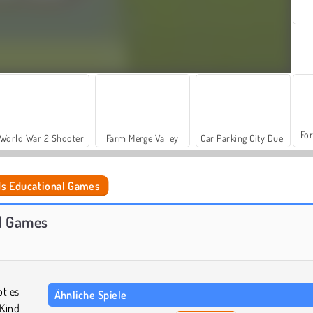
For
World War 2 Shooter
Farm Merge Valley
Car Parking City Duel
ids Educational Games
Zehn
Mathe für Kinder
al Games
bt es
Ähnliche Spiele
 Kind