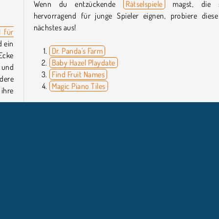
Wenn du entzückende
Rätselspiele
magst, die s
hervorragend für junge Spieler eignen, probiere diese
nächstes aus!
l für
d ein
Dr. Panda's Farm
Ecke
Baby Hazel Playdate
 und
Find Fruit Names
ndere
Magic Piano Tiles
ihre
Können wir Happy Village - Toddlers & Kids Educationa
Games auf dem Handy spielen?
Ja, ihr könnt das Spiel bei
Google Play
oder im
Apple
Store
herunterladen.
Games
junge
Wer hat Happy Village - Toddlers & Kids Educational
iele
Games entwickelt?
Happy Village - Toddlers & Kids Educational Games wurde
Digi Smile Limited entwickelt.