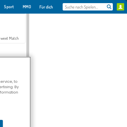
Sport
MMO
Für dich
Sweet Match
ervice, to
tising. By
en Solitaire
information