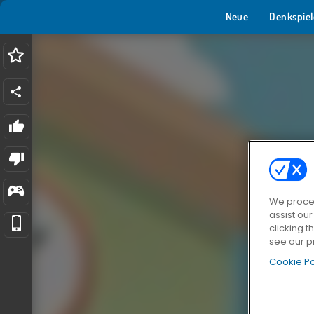
Neue
Denkspiel
We proces
assist ou
clicking t
see our p
Cookie Po