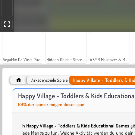
VegaMix Da Vinci Puzzles
Hidden Object: Street of Secrets
ASMR Makeover & Makeup Studio
Happy Village - Toddlers & K
Arkadenspiele Spiele
Casino World
Let's Fish!
Happy Village - Toddlers & Kids Education
69% der spieler mögen dieses spiel
In
Happy Village - Toddlers & Kids Educational Games
gi
jede Menge zu tun. Welche Aktivität werden du und dein