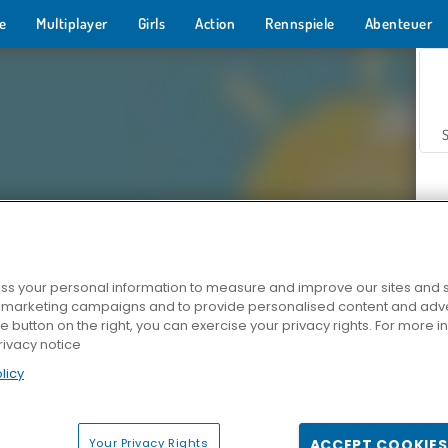
e
Multiplayer
Girls
Action
Rennspiele
Abenteuer
s your personal information to measure and improve our sites and s
r marketing campaigns and to provide personalised content and adver
Z
he button on the right, you can exercise your privacy rights. For more 
rivacy notice
licy
Your Privacy Rights
ACCEPT COOKIES