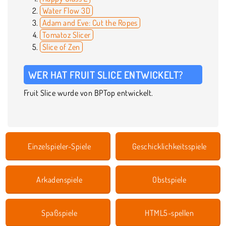
Water Flow 3D
Adam and Eve: Cut the Ropes
Tomatoz Slicer
Slice of Zen
WER HAT FRUIT SLICE ENTWICKELT?
Fruit Slice wurde von BPTop entwickelt.
Einzelspieler-Spiele
Geschicklichkeitsspiele
Arkadenspiele
Obstspiele
Spaßspiele
HTML5-spellen