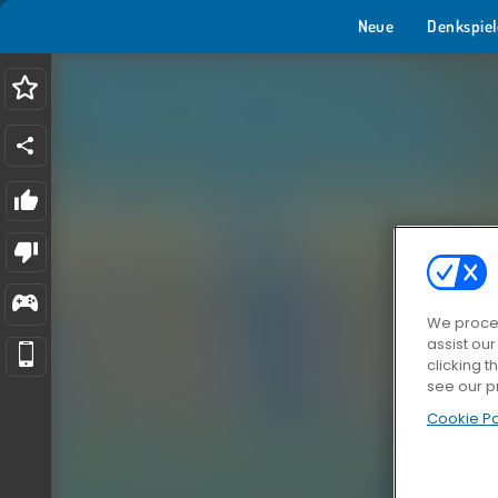
Neue
Denkspiel
We proces
assist ou
clicking t
see our p
Cookie Po