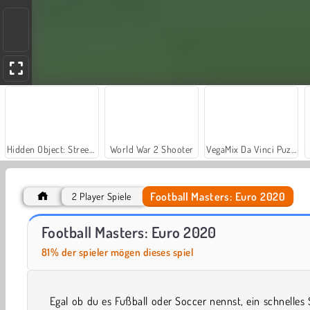
Hidden Object: Street of Secrets
World War 2 Shooter
VegaMix Da Vinci Puzzles
Football Masters: Euro 2020
2 Player Spiele
Farm Merge Valley
Football Headz Cup
Football Masters: Euro 2020
81% der spieler mögen dieses spiel
Egal ob du es Fußball oder Soccer nennst, ein schnelles 