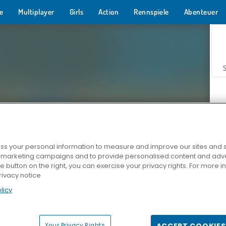
e
Multiplayer
Girls
Action
Rennspiele
Abenteuer
s your personal information to measure and improve our sites and s
r marketing campaigns and to provide personalised content and adver
Z
he button on the right, you can exercise your privacy rights. For more 
rivacy notice
licy
Your Privacy Rights
ACCEPT COOKIES