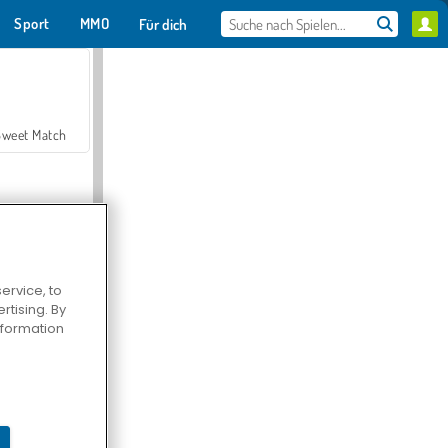
Sport
MMO
Für dich
Sweet Match
ervice, to
tising. By
en Solitaire
information