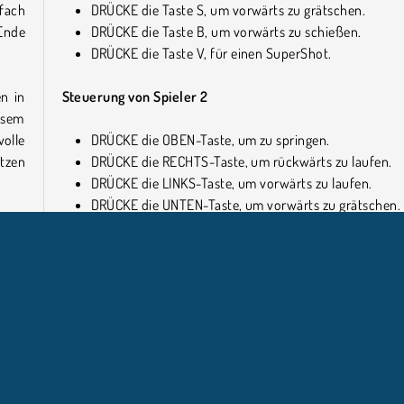
fach
DRÜCKE die Taste S, um vorwärts zu grätschen.
Ende
DRÜCKE die Taste B, um vorwärts zu schießen.
DRÜCKE die Taste V, für einen SuperShot.
n in
Steuerung von Spieler 2
esem
olle
DRÜCKE die OBEN-Taste, um zu springen.
tzen
DRÜCKE die RECHTS-Taste, um rückwärts zu laufen.
DRÜCKE die LINKS-Taste, um vorwärts zu laufen.
DRÜCKE die UNTEN-Taste, um vorwärts zu grätschen.
2016
DRÜCKE die Taste L, um vorwärts zu schießen.
DRÜCKE die Taste K, für einen SuperShot.
Über die Entwickler
Dieses Spiel wurde von
MadPuffers
entwickelt, den Mac
von
Basketball Stars 2019
vielen weiteren tollen Spielen