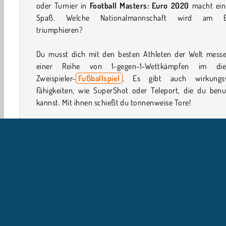
oder Turnier in
Football Masters: Euro 2020
macht ein
Spaß. Welche Nationalmannschaft wird am 
triumphieren?
Du musst dich mit den besten Athleten der Welt messe
einer Reihe von 1-gegen-1-Wettkämpfen im di
Zweispieler-
Fußballspiel
. Es gibt auch wirkungsv
Fähigkeiten, wie SuperShot oder Teleport, die du benu
kannst. Mit ihnen schießt du tonnenweise Tore!
Zeig was du auf dem Kasten hast in
Football Legends 
und
Sportspielen
.
Steuerung
Steuerung von Spieler 1
DRÜCKE die Taste W, um zu springen.
DRÜCKE die Taste A, um rückwärts zu laufen.