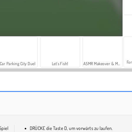
For
Car Parking City Duel
Let's Fish!
ASMR Makeover & Makeup Studio
World Cup Soccer Caps
Football Legends 2026
Spiel
DRÜCKE die Taste D, um vorwärts zu laufen.