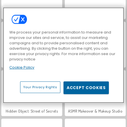
World War 2 Shooter
Car Parking City Duel
We process your personal information to measure and
improve our sites and service, to assist our marketing
campaigns and to provide personalised content and
advertising. By clicking the button on the right, you can
exercise your privacy rights. For more information see our
privacy notice
VegaMix Da Vinci Puzzles
Let's Fish!
Cookie Policy
Your Privacy Rights
ACCEPT COOKIES
Hidden Object: Street of Secrets
ASMR Makeover & Makeup Studio