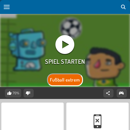
Fußball extrem
70%