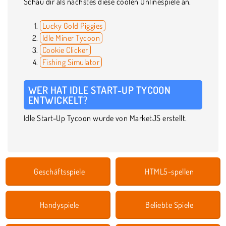
Schau dir als nächstes diese coolen Onlinespiele an.
Lucky Gold Piggies
Idle Miner Tycoon
Cookie Clicker
Fishing Simulator
WER HAT IDLE START-UP TYCOON
ENTWICKELT?
Idle Start-Up Tycoon wurde von MarketJS erstellt.
Geschäftsspiele
HTML5-spellen
Handyspiele
Beliebte Spiele