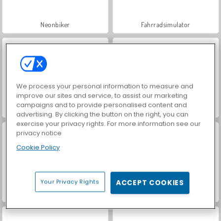
Neonbiker
Fahrradsimulator
We process your personal information to measure and
improve our sites and service, to assist our marketing
campaigns and to provide personalised content and
MX Off-Road Mountain Bike
Hidden Object: Street of Secrets
advertising. By clicking the button on the right, you can
exercise your privacy rights. For more information see our
privacy notice
Cookie Policy
Your Privacy Rights
ACCEPT COOKIES
Car Parking City Duel
VegaMix Da Vinci Puzzles