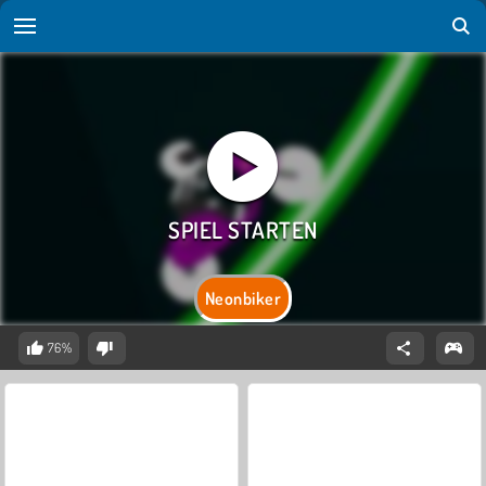
Neonbiker
76%