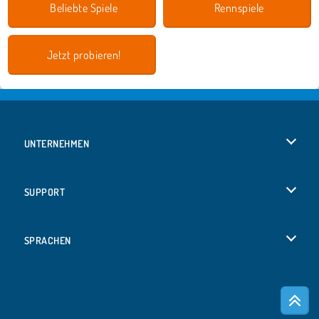
Beliebte Spiele
Rennspiele
Jetzt probieren!
UNTERNEHMEN
Benutzungsbedingungen
SUPPORT
Unsere Datenschutzre ...
Hilfe
SPRACHEN
Cookies
English
Cookie-Kontrolle