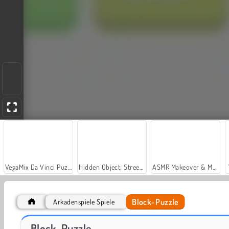
VegaMix Da Vinci Puzzles
Hidden Object: Street of Secrets
ASMR Makeover & Makeup Studio
Block-Puzzle
Arkadenspiele Spiele
Casino World
Let's Fish!
Block-Puzzle