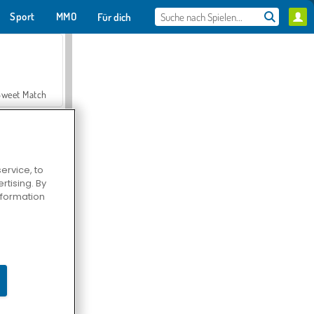
Sport
MMO
Für dich
Sweet Match
ervice, to
tising. By
en Solitaire
information
Farmerama