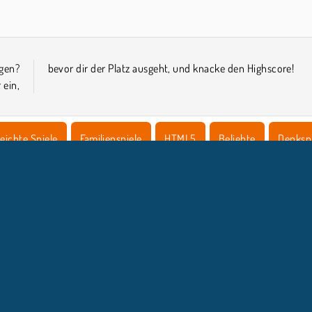
ügen?
bevor dir der Platz ausgeht, und knacke den Highscore!
 ein,
eichte Spiele
Familienspiele
HTML5
Beliebte
Denksp
NTERNEHMEN
SUPPORT
Benutzungsbedingungen
Cookie-Kontrolle
Hilfe
Unsere Datenschutzre ...
Cookies