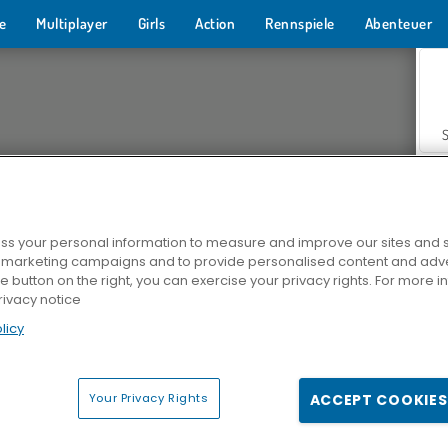
e
Multiplayer
Girls
Action
Rennspiele
Abenteuer
s your personal information to measure and improve our sites and s
r marketing campaigns and to provide personalised content and adver
Z
he button on the right, you can exercise your privacy rights. For more 
rivacy notice
licy
Your Privacy Rights
ACCEPT COOKIES