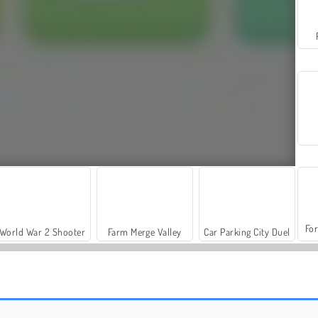
For
World War 2 Shooter
Farm Merge Valley
Car Parking City Duel
Sechsecke
1010!