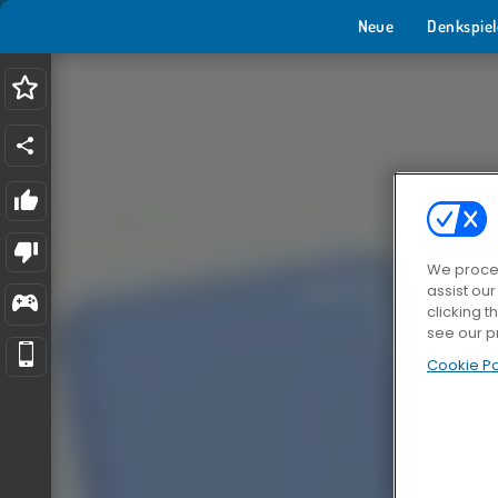
Neue
Denkspiel
We proces
assist ou
clicking t
see our p
Cookie Po