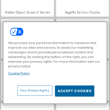
Hidden Object: Street of Secrets
VegaMix Da Vinci Puzzles
We process your personal information to measure and
improve our sites and service, to assist our marketing
campaigns and to provide personalised content and
Car Parking City Duel
ASMR Makeover & Makeup Studio
advertising. By clicking the button on the right, you can
exercise your privacy rights. For more information see our
privacy notice
Cookie Policy
Your Privacy Rights
ACCEPT COOKIES
World War 2 Shooter
Farm Merge Valley