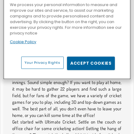
We process your personal information to measure and
Crazy Cricket Fun
improve our sites and service, to assist our marketing
campaigns and to provide personalised content and
Have you ever played, or even heard of, cricket? Just in
advertising. By clicking the button on the right, you can
case, here are some refresher rules for you. Cricket is a
exercise your privacy rights. For more information see our
bat-and-ball game that is played between two teams of
privacy notice
eleven players. At the center of the cricket field is a
Cookie Policy
rectangular 22-yard-long pitch with a wicket (which is made
up of three wooden stumps) at each end of the field. One
team is designated the batting team, and attempts to score
as many runs as possible in their opponent's field. After 10
Your Privacy Rights
ACCEPT COOKIES
rounds, or innings, the two teams swap roles. The winning
team is the one that scores the most runs during their
innings. Sound simple enough? If you want to play at home,
it may be hard to gather 22 players and find such a large
field, but for fans of the game, we have a variety of cricket
games for you to play, including 3D and top-down games as
well. The best part of all, you don’t even have to leave your
home, or you can kill some time at the office!
Get started with Ultimate Cricket. Settle on the couch or
office chair for some cricketing action! Getting the hang of