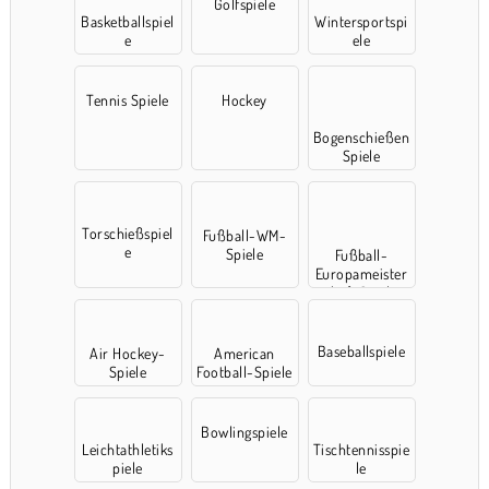
Golfspiele
Basketballspiel
Wintersportspi
e
ele
Tennis Spiele
Hockey
Bogenschießen
Spiele
Torschießspiel
Fußball-WM-
e
Spiele
Fußball-
Europameister
schaft Spielen
Baseballspiele
Air Hockey-
American
Spiele
Football-Spiele
Bowlingspiele
Leichtathletiks
Tischtennisspie
piele
le