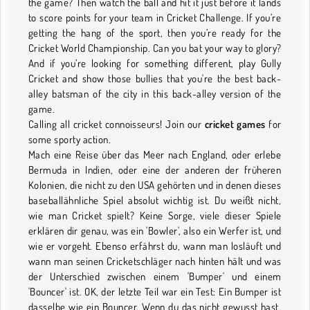
the game? Then watch the ball and hit it just before it lands
to score points for your team in Cricket Challenge. If you’re
getting the hang of the sport, then you’re ready for the
Cricket World Championship. Can you bat your way to glory?
And if you’re looking for something different, play Gully
Cricket and show those bullies that you're the best back-
alley batsman of the city in this back-alley version of the
game.
Calling all cricket connoisseurs! Join our
cricket games
for
some sporty action.
Mach eine Reise über das Meer nach England, oder erlebe
Bermuda in Indien, oder eine der anderen der früheren
Kolonien, die nicht zu den USA gehörten und in denen dieses
baseballähnliche Spiel absolut wichtig ist. Du weißt nicht,
wie man Cricket spielt? Keine Sorge, viele dieser Spiele
erklären dir genau, was ein 'Bowler', also ein Werfer ist, und
wie er vorgeht. Ebenso erfährst du, wann man losläuft und
wann man seinen Cricketschläger nach hinten hält und was
der Unterschied zwischen einem 'Bumper' und einem
'Bouncer' ist. OK, der letzte Teil war ein Test: Ein Bumper ist
dasselbe wie ein Bouncer. Wenn du das nicht gewusst hast,