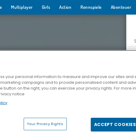
e
Multiplayer
Girls
Action
Rennspiele
Abenteuer
s your personal information to measure and improve our sites and s
r marketing campaigns and to provide personalised content and adver
Z
he button on the right, you can exercise your privacy rights. For more 
rivacy notice
licy
Your Privacy Rights
ACCEPT COOKIES