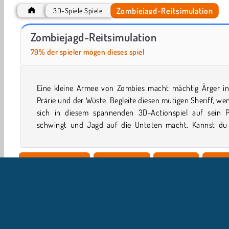
Zombiejagd-Reitsimulation
3D-Spiele Spiele
Schießübungen: Billy the Kid
Cowboy vs Martians
Zombiejagd-Reitsimulation
79% der spieler mögen dieses spiel
Eine kleine Armee von Zombies macht mächtig Ärger in
helfen, sie mit Gewehr, Bogen und anderen tollen Waff
Prärie und der Wüste. Begleite diesen mutigen Sheriff, we
sich in diesem spannenden 3D-Actionspiel auf sein P
schwingt und Jagd auf die Untoten macht. Kannst du
Simulationsspiele
Zombiespiele
3D-Spiele
Actio
Cowboyspiele
Pferde
Beliebte