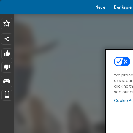
Neue
Denkspiel
We proces
assist ou
clicking t
see our p
Cookie Po