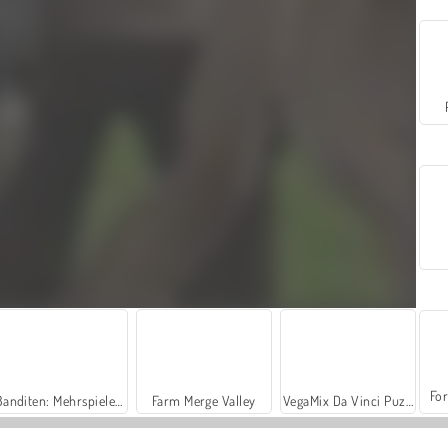
For
Banditen: Mehrspieler-PvP
Farm Merge Valley
VegaMix Da Vinci Puzzles