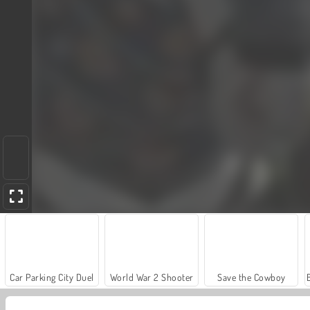
Car Parking City Duel
World War 2 Shooter
Save the Cowboy