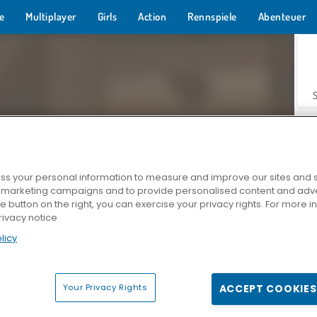
e
Multiplayer
Girls
Action
Rennspiele
Abenteuer
s your personal information to measure and improve our sites and s
r marketing campaigns and to provide personalised content and adver
Z
he button on the right, you can exercise your privacy rights. For more 
rivacy notice
licy
Your Privacy Rights
ACCEPT COOKIES