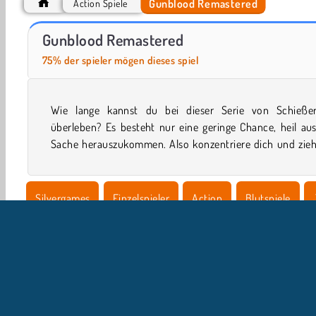
Gunblood Remastered
Action Spiele
ASMR Makeover & Makeup Studio
Save the Cowboy
Gunblood Remastered
75% der spieler mögen dieses spiel
Wie lange kannst du bei dieser Serie von Schießer
schnell wie möglich in diesem nervenaufreibe
überleben? Es besteht nur eine geringe Chance, heil au
Sache herauszukommen. Also konzentriere dich und zieh
Silvergames
Einzelspieler
Action
Blutspiele
HTML5
Polizeispiele
Beliebte
Ballerspiele