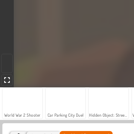
World War 2 Shooter
Car Parking City Duel
Hidden Object: Street of Secrets