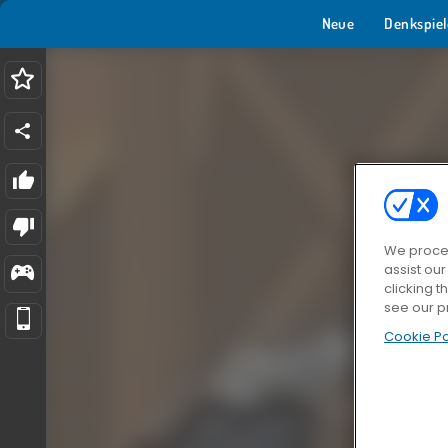
Neue
Denkspiel
We proces
assist ou
clicking t
see our p
Cookie Po