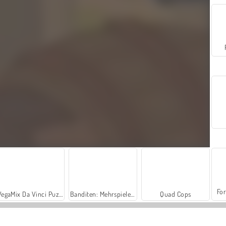
For
VegaMix Da Vinci Puzzles
Banditen: Mehrspieler-PvP
Quad Cops