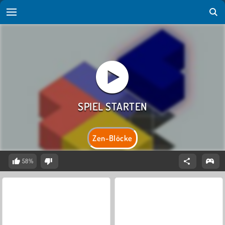
Zen-Blöcke
58%