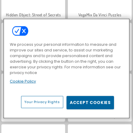
Hidden Object: Street of Secrets
VegaMix Da Vinci Puzzles
We process your personal information to measure and
improve our sites and service, to assist our marketing
campaigns and to provide personalised content and
advertising. By clicking the button on the right, you can
Casino World
Car Parking City Duel
exercise your privacy rights. For more information see our
privacy notice
Cookie Policy
Your Privacy Rights
ACCEPT COOKIES
Let's Fish!
ASMR Makeover & Makeup Studio