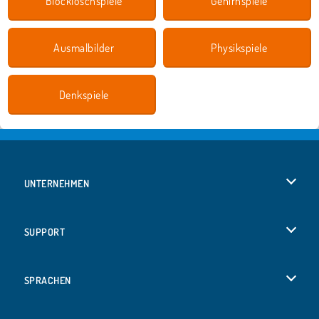
Blocklöschspiele
Gehirnspiele
Ausmalbilder
Physikspiele
Denkspiele
UNTERNEHMEN
Benutzungsbedingungen
SUPPORT
Unsere Datenschutzre ...
Hilfe
SPRACHEN
Cookies
Русский