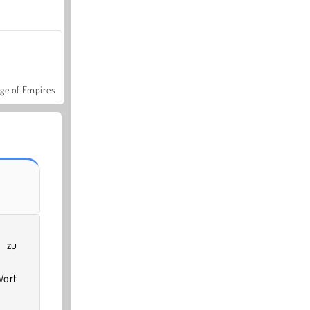
ge of Empires
 zu
Wort