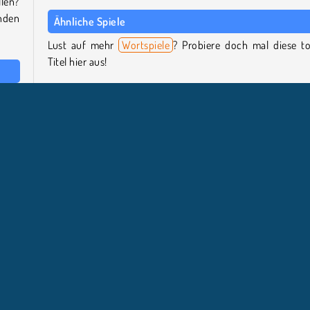
llen?
nden
Ähnliche Spiele
Lust auf mehr
Wortspiele
? Probiere doch mal diese to
Titel hier aus!
aben,
Word Search Ultimate
jeden
Word Wipe
TextTwist 2
Wer hat Word Link entwickelt?
Word Link wurde von FG Studio entwickelt.
Beliebte
Denkspiele