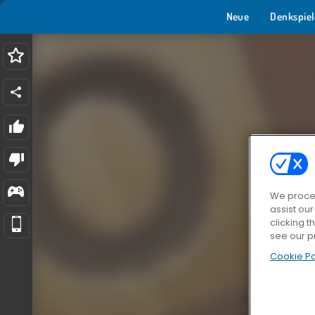
Neue
Denkspiel
We proces
assist ou
clicking t
see our p
Cookie Po