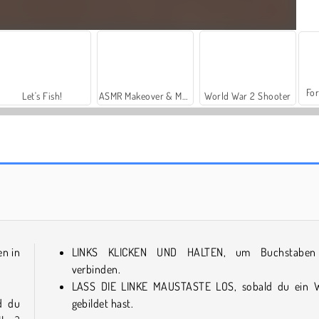
For
Let's Fish!
ASMR Makeover & Makeup Studio
World War 2 Shooter
Word Search Puzzles
Crocword: Crossword Puzzle Game
en in
LINKS KLICKEN UND HALTEN, um Buchstaben
verbinden.
LASS DIE LINKE MAUSTASTE LOS, sobald du ein 
d du
gebildet hast.