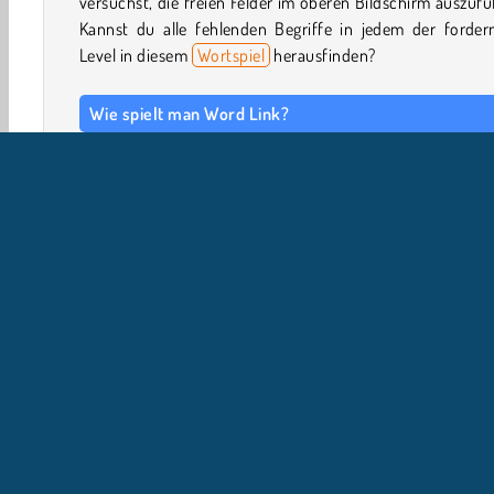
versuchst, die freien Felder im oberen Bildschirm auszufü
Kannst du alle fehlenden Begriffe in jedem der forder
Level in diesem
Wortspiel
herausfinden?
Wie spielt man Word Link?
Word Link ist ein spaßiges
Denkspiel
. Verbinde Buchst
um Wörter zu bilden, und fülle die leeren Felder eines 
Levels aus.
Steuerung
Einzelspieler
WebGL
Wortspiele
Familienspiele