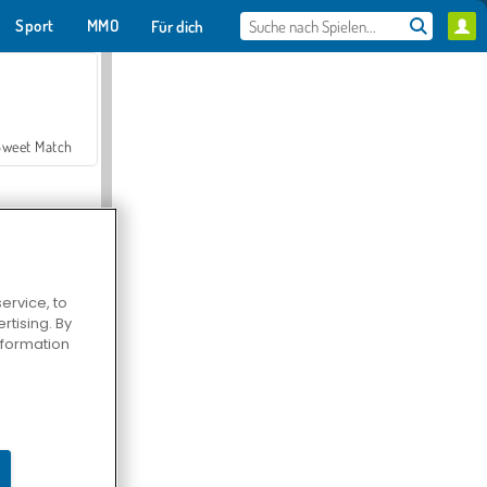
Sport
MMO
Für dich
Sweet Match
ervice, to
tising. By
en Solitaire
information