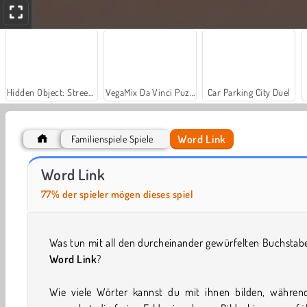
Hidden Object: Street of Secrets
VegaMix Da Vinci Puzzles
Car Parking City Duel
Word Link
Familienspiele Spiele
Farm Merge Valley
Mahjongg: Buchstaben
Word Link
77% der spieler mögen dieses spiel
Was tun mit all den durcheinander gewürfelten Buchstab
Word Link
?
Wie viele Wörter kannst du mit ihnen bilden, währen