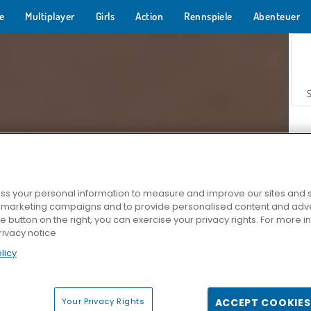
e
Multiplayer
Girls
Action
Rennspiele
Abenteuer
s your personal information to measure and improve our sites and s
r marketing campaigns and to provide personalised content and adver
Z
he button on the right, you can exercise your privacy rights. For more 
rivacy notice
licy
Your Privacy Rights
ACCEPT COOKIES