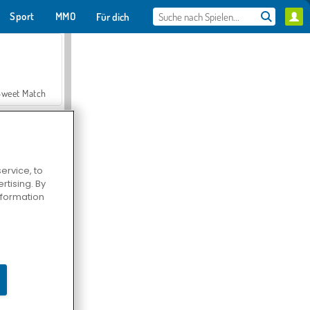
Sport
MMO
Für dich
Sweet Match
ervice, to
tising. By
en Solitaire
information
Farmerama