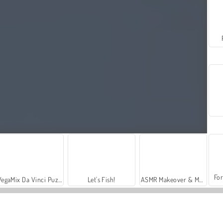
For
VegaMix Da Vinci Puzzles
Let's Fish!
ASMR Makeover & Makeup Studio