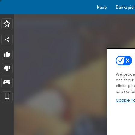
Neue
Denkspiel
We proces
assist ou
clicking t
see our p
Cookie Po