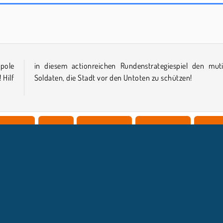
Elven Defence
YORG.io
pole
igen
 Hilf
Soldaten, die Stadt vor den Untoten zu schützen!
eidigung
WebGL
Zombiespiele
Jungenspiele
Gehirn
NTERNEHMEN
SUPPORT