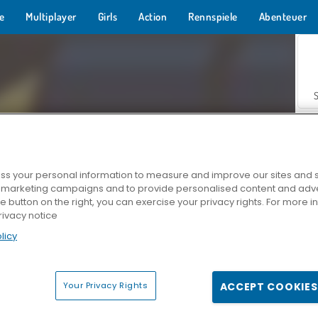
e
Multiplayer
Girls
Action
Rennspiele
Abenteuer
s your personal information to measure and improve our sites and s
r marketing campaigns and to provide personalised content and adver
Z
he button on the right, you can exercise your privacy rights. For more 
rivacy notice
licy
Your Privacy Rights
ACCEPT COOKIES