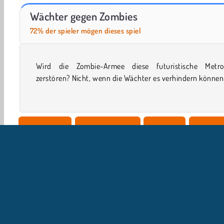
Farm Merge Valley
Spezialtrupp gegen Zombies
Wächter gegen Zombies
72% der spieler mögen dieses spiel
Wird die Zombie-Armee diese futuristische Metro
in diesem actionreichen Rundenstrategiespiel den mut
zerstören? Nicht, wenn die Wächter es verhindern können!
Einzelspieler
Geschicklichkeit
Strategie
Turmvert
Point & Click
Beliebte
Ballerspiele
U