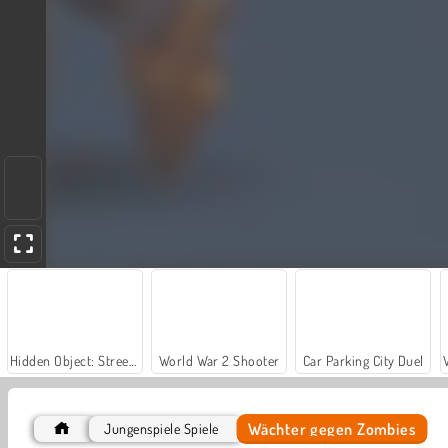
Hidden Object: Street of Secrets
World War 2 Shooter
Car Parking City Duel
Wächter gegen Zombies
Jungenspiele Spiele