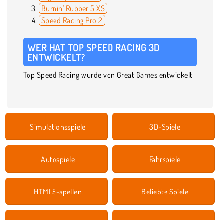
Burnin' Rubber 5 XS
Speed Racing Pro 2
WER HAT TOP SPEED RACING 3D
ENTWICKELT?
Top Speed Racing wurde von Great Games entwickelt
Simulationsspiele
3D-Spiele
Autospiele
Fahrspiele
HTML5-spellen
Beliebte Spiele