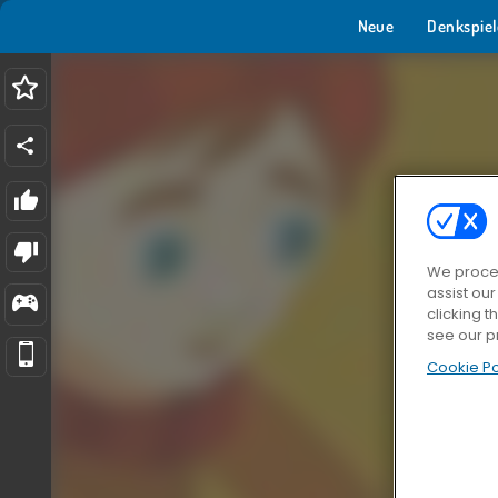
Neue
Denkspiel
We proces
assist ou
clicking t
see our p
Cookie Po