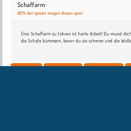
ASMR Makeover & Makeup Studio
World War 2 Shooter
Schaffarm
62% der spieler mögen dieses spiel
Eine Schaffarm zu führen ist harte Arbeit! Du musst di
den Markt bringen kannst. Kannst du in dieser lustige
die Schafe kümmern, bevor du sie scheren und die Wolle
Einzelspieler
Geschicklichkeit
Zeitmanagement
U