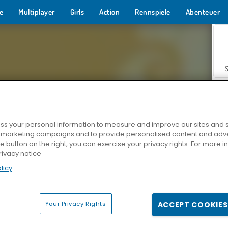
e
Multiplayer
Girls
Action
Rennspiele
Abenteuer
s your personal information to measure and improve our sites and s
r marketing campaigns and to provide personalised content and adver
Z
he button on the right, you can exercise your privacy rights. For more 
rivacy notice
licy
Your Privacy Rights
ACCEPT COOKIES