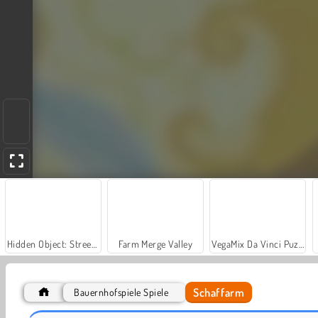
Hidden Object: Street of Secrets
Farm Merge Valley
VegaMix Da Vinci Puzzles
Schaffarm
Bauernhofspiele Spiele