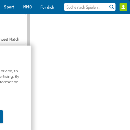
Sport
MMO
Für dich
Sweet Match
ervice, to
tising. By
en Solitaire
information
Farmerama