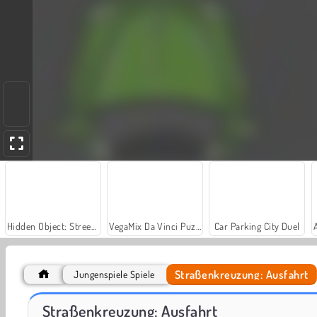
Hidden Object: Street of Secrets
VegaMix Da Vinci Puzzles
Car Parking City Duel
Straßenkreuzung: Ausfahrt
Jungenspiele Spiele
Casino World
Royal Story
Straßenkreuzung: Ausfahrt