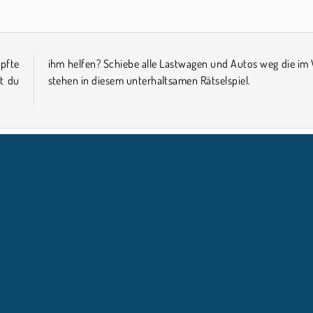
pfte
m Weg
st du
stehen in diesem unterhaltsamen Rätselspiel.
liebte
Denkspiele
NTERNEHMEN
SUPPORT
Benutzungsbedingungen
Cookie-Kontrolle
Hilfe
Unsere Datenschutzre ...
Cookies