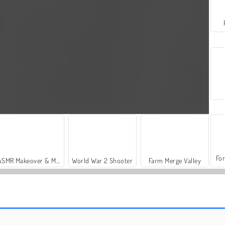
For
ASMR Makeover & Makeup Studio
World War 2 Shooter
Farm Merge Valley
Let's Fish!
Einpark-Panik