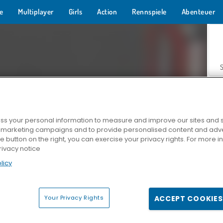
e
Multiplayer
Girls
Action
Rennspiele
Abenteuer
s your personal information to measure and improve our sites and s
r marketing campaigns and to provide personalised content and adver
Z
he button on the right, you can exercise your privacy rights. For more 
rivacy notice
licy
Your Privacy Rights
ACCEPT COOKIES