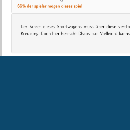
66% der spieler mögen dieses spiel
Der Fahrer dieses Sportwagens muss über diese versto
ihm helfen? Schiebe alle Lastwagen und Autos weg die i
Kreuzung. Doch hier herrscht Chaos pur. Vielleicht kann
Einzelspieler
Jungenspiele
Handy
Parken
Be
U