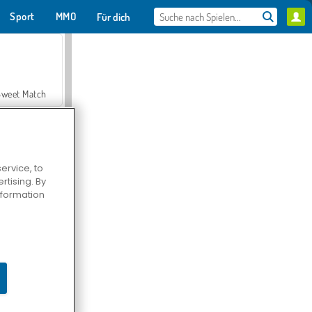
Sport
MMO
Für dich
Sweet Match
ervice, to
tising. By
en Solitaire
information
Farmerama