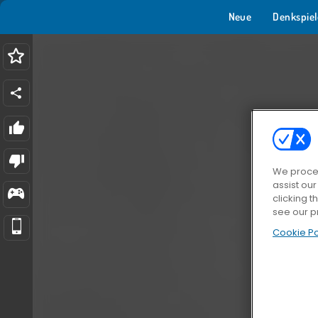
Neue
Denkspiel
We proces
assist ou
clicking t
see our p
Cookie Po