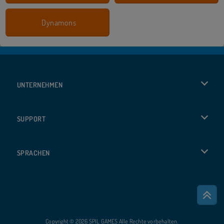
Dynamons
UNTERNEHMEN
Benutzungsbedingungen
SUPPORT
Unsere Datenschutzre ...
Hilfe
SPRACHEN
Cookies
English
Cookie-Kontrolle
Русский
Copyright © 2026 SPIL GAMES Alle Rechte vorbehalten.