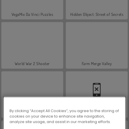
VegaMix Da Vinci Puzzles
Hidden Object: Street of Secrets
World War 2 Shooter
Farm Merge Valley
By clicking “Accept All Cookies”, you agree to the storing of
ASMR Makeover & Makeup Studio
Car Parking City Duel
cookies on your device to enhance site navigation,
analyze site usage, and assist in our marketing efforts.