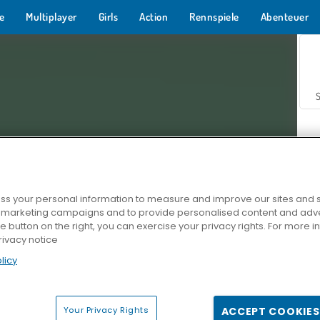
e
Multiplayer
Girls
Action
Rennspiele
Abenteuer
s your personal information to measure and improve our sites and s
r marketing campaigns and to provide personalised content and adver
Z
he button on the right, you can exercise your privacy rights. For more 
rivacy notice
licy
Your Privacy Rights
ACCEPT COOKIES