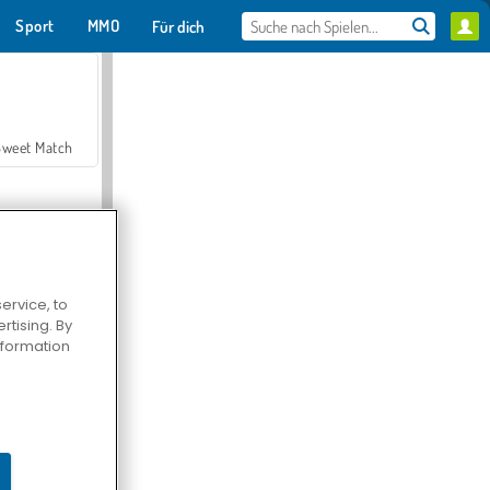
Sport
MMO
Für dich
Sweet Match
ervice, to
tising. By
en Solitaire
information