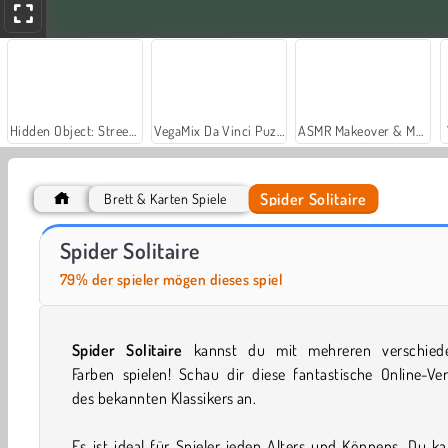
Hidden Object: Street of Secrets
VegaMix Da Vinci Puzzles
ASMR Makeover & Makeup Studio
Spider Solitaire
Brett & Karten Spiele
Let's Fish!
Solitaire Klondike Online
Spider Solitaire
79% der spieler mögen dieses spiel
Spider Solitaire
kannst du mit mehreren verschied
Farben spielen! Schau dir diese fantastische Online-Ve
des bekannten Klassikers an.
Es ist ideal für Spieler jeden Alters und Könnens. Du k