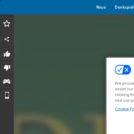
Neue
Denkspiel
We proces
assist ou
clicking t
see our p
Cookie Po