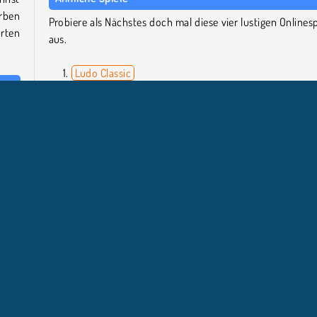
rben
Probiere als Nächstes doch mal diese vier lustigen Onlinesp
arten
aus.
Ludo Classic
Kris Mahjong: Classic
Microsoft: Solitaire Collection
ch zu
Classic Pinball
ig zu
einen
Wer hat Spider Solitaire entwickelt?
.
Spider Solitaire wurde von Famobi erstellt.
tenspiele
HTML5
Handy
Beliebte