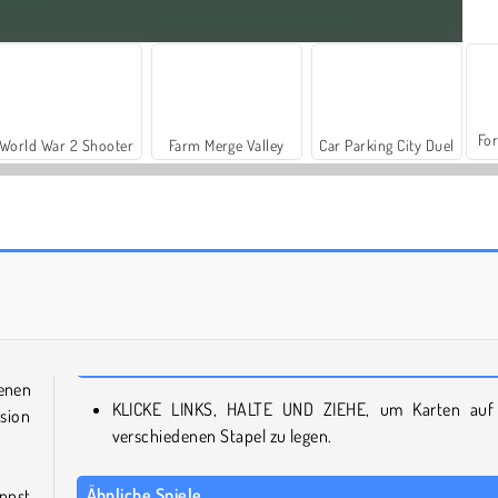
For
World War 2 Shooter
Farm Merge Valley
Car Parking City Duel
Master Addiction Solitaire
Tri Peaks Emerland Solitaire
enen
KLICKE LINKS, HALTE UND ZIEHE, um Karten auf
rsion
verschiedenen Stapel zu legen.
Ähnliche Spiele
annst