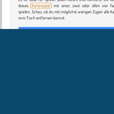
dieses
Kartenspiel
mit einer, zwei oder allen vier Fa
spielen. Schau, ob du mit möglichst wenigen Zügen alle K
vom Tisch entfernen kannst.
Wie spielt man Spider Solitaire?
Das Ziel von Spider Solitaire ist es, alle Karten vom Tis
entfernen, indem sie in absteigender Reihenfolge von Kön
Ass in Stapel gelegt werden. Aber pass auf! Du verlierst 
Punkt für jeden Zug, den du in diesem
Solitärspiel
machst
Steuerung
Einzelspieler
Brett & Karten
Karten-Solitaire
Kar