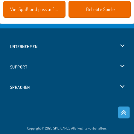
Viel Spaß und pass auf dich auf!
Beliebte Spiele
UNTERNEHMEN
Benutzungsbedingungen
SUPPORT
Unsere Datenschutzre ...
Hilfe
SPRACHEN
Cookies
English
Cookie-Kontrolle
Русский
Copyright © 2026 SPIL GAMES Alle Rechte vorbehalten.