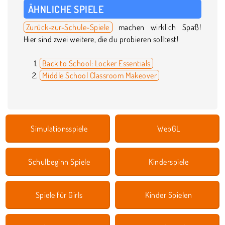
ÄHNLICHE SPIELE
Zurück-zur-Schule-Spiele
machen wirklich Spaß!
Hier sind zwei weitere, die du probieren solltest!
Back to School: Locker Essentials
Middle School Classroom Makeover
Simulationsspiele
WebGL
Schulbeginn Spiele
Kinderspiele
Spiele für Girls
Kinder Spielen