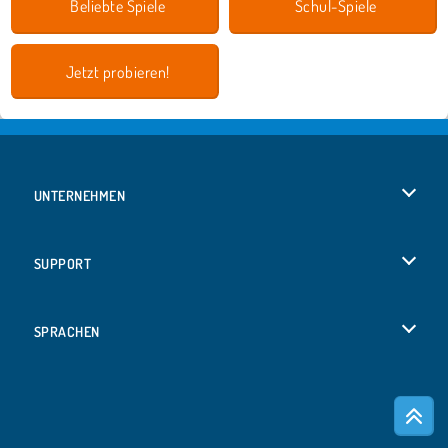
Beliebte Spiele
Schul-Spiele
Jetzt probieren!
UNTERNEHMEN
Benutzungsbedingungen
SUPPORT
Unsere Datenschutzre ...
Hilfe
SPRACHEN
Cookies
English
Cookie-Kontrolle
Русский