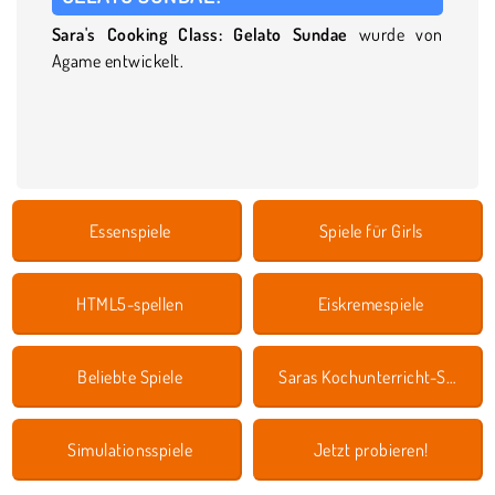
Sara's Cooking Class: Gelato Sundae
wurde von
Agame entwickelt.
Essenspiele
Spiele für Girls
HTML5-spellen
Eiskremespiele
Beliebte Spiele
Saras Kochunterricht-Spiele
Simulationsspiele
Jetzt probieren!