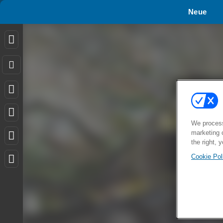
Neue
We process
marketing 
the right, 
Cookie Pol