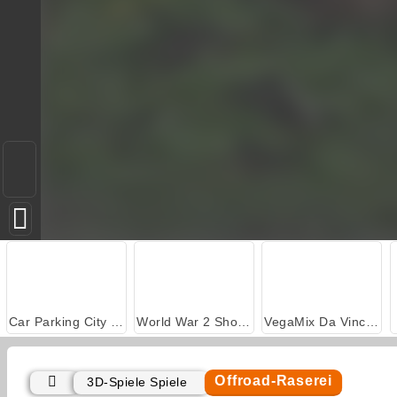
Car Parking City Duel
World War 2 Shooter
VegaMix Da Vinci Puzzles
Offroad-Raserei
3D-Spiele Spiele