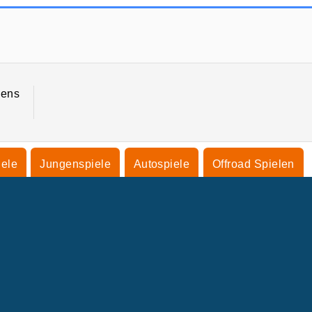
i8 City Driver
Street Race Takedown
nens
iele
Jungenspiele
Autospiele
Offroad Spielen
NTERNEHMEN
SUPPORT