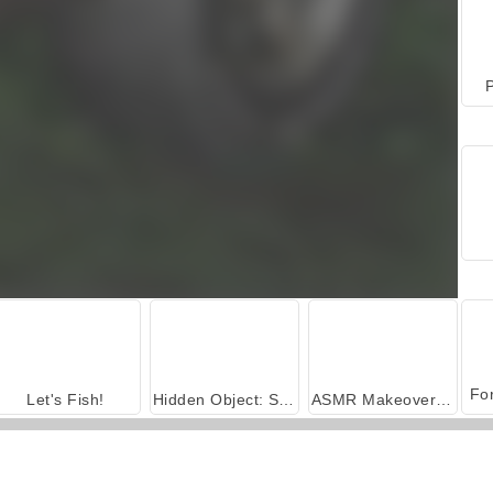
P
Let's Fish!
Hidden Object: Street of Secrets
ASMR Makeover & Makeup Studio