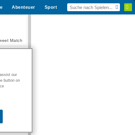
e
Abenteuer
Sport
MMO
Für dich
weet Match
assist our
he button on
en Solitaire
ice
armerama