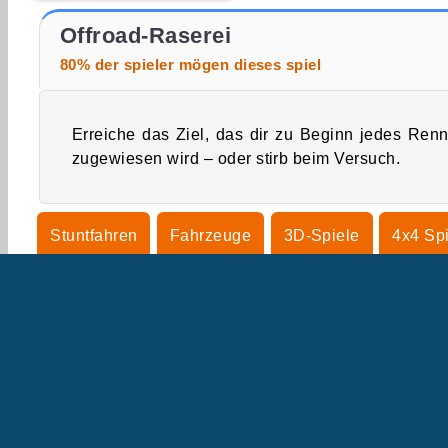
Farm Merge Valley
Nitro Heads
Offroad-Raserei
80% der spieler mögen dieses spiel
Erreiche das Ziel, das dir zu Beginn jedes Ren
zugewiesen wird – oder stirb beim Versuch.
Stuntfahren
Fahrzeuge
3D-Spiele
4x4 Sp
Rennspiele
Ballerspiele
U