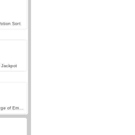
otion Sort
Jackpot
Forge of Empires