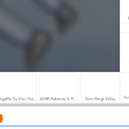
For
VegaMix Da Vinci Puzzles
ASMR Makeover & Makeup Studio
Farm Merge Valley