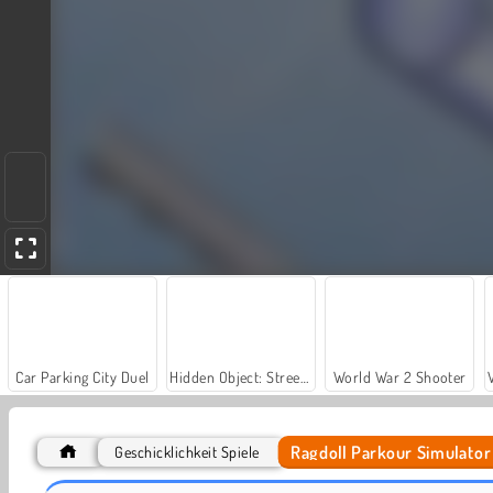
Car Parking City Duel
Hidden Object: Street of Secrets
World War 2 Shooter
Ragdoll Parkour Simulator
Geschicklichkeit Spiele