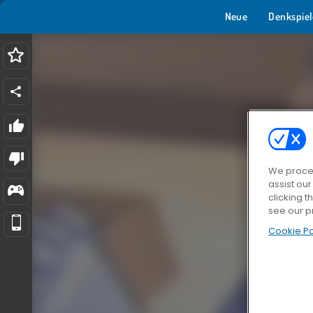
Neue
Denkspiel
We proces
assist ou
clicking t
see our p
Cookie Po