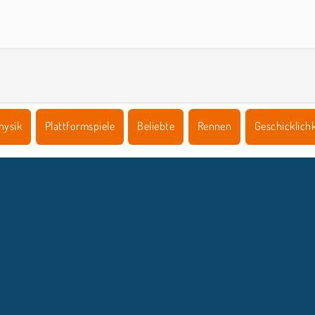
Casino World
Super Buddy: Run
hysik
Plattformspiele
Beliebte
Rennen
Geschicklichk
NTERNEHMEN
SUPPORT
Benutzungsbedingungen
Cookie-Kontrolle
Hilfe
Unsere Datenschutzre ...