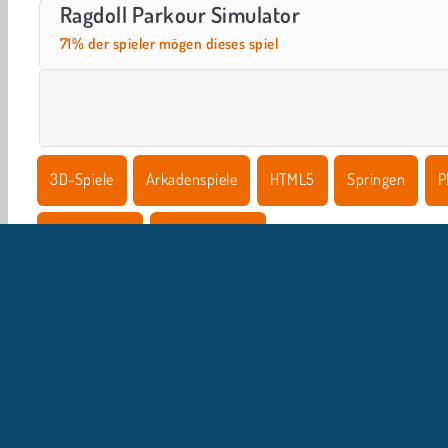
Royal Story
Let's Fish!
Ragdoll Parkour Simulator
71% der spieler mögen dieses spiel
3D-Spiele
Arkadenspiele
HTML5
Springen
P
Einzelspieler
Ragdoll Spiele
U