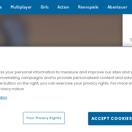
e
Multiplayer
Girls
Action
Rennspiele
Abenteuer
s your personal information to measure and improve our sites and s
r marketing campaigns and to provide personalised content and adver
Z
he button on the right, you can exercise your privacy rights. For more 
rivacy notice
licy
Your Privacy Rights
ACCEPT COOKIES