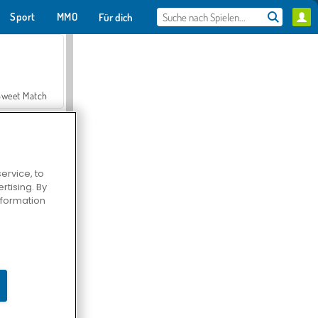
Sport
MMO
Für dich
Sweet Match
ervice, to
tising. By
en Solitaire
information
Farmerama