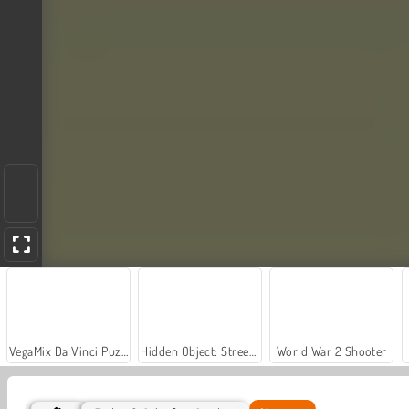
VegaMix Da Vinci Puzzles
Hidden Object: Street of Secrets
World War 2 Shooter