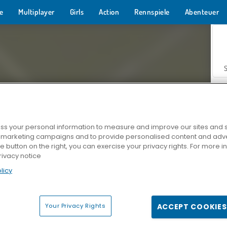
e
Multiplayer
Girls
Action
Rennspiele
Abenteuer
s your personal information to measure and improve our sites and s
r marketing campaigns and to provide personalised content and adver
Z
he button on the right, you can exercise your privacy rights. For more 
rivacy notice
licy
Your Privacy Rights
ACCEPT COOKIES