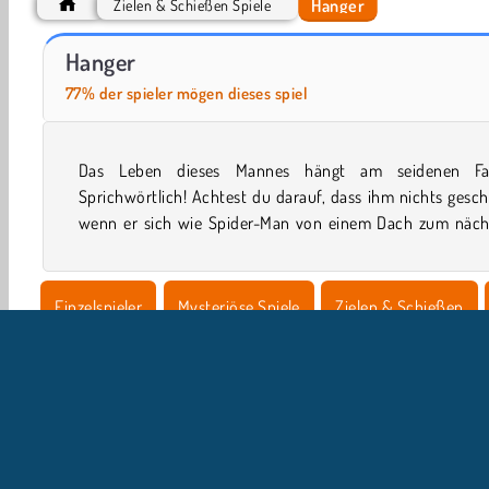
Hanger
Zielen & Schießen Spiele
Farm Merge Valley
Car Parking City Duel
Hanger
77% der spieler mögen dieses spiel
Das Leben dieses Mannes hängt am seidenen Fa
schwingt? Er braucht deine Hilfe, um sich nicht zu verletz
Sprichwörtlich! Achtest du darauf, dass ihm nichts gesch
wenn er sich wie Spider-Man von einem Dach zum näch
Einzelspieler
Mysteriöse Spiele
Zielen & Schießen
Ragdoll Spiele
Abenteuer
Jetzt probieren!