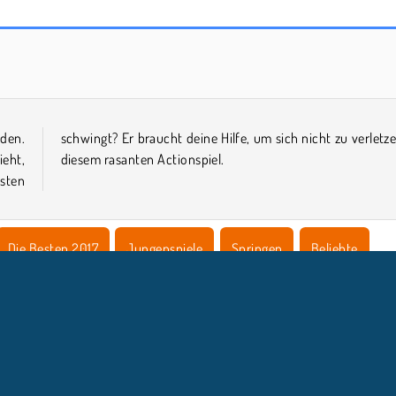
Stickman Archer 2
Strichmännchen-Physik
den.
en in
ieht,
diesem rasanten Actionspiel.
sten
Die Besten 2017
Jungenspiele
Springen
Beliebte