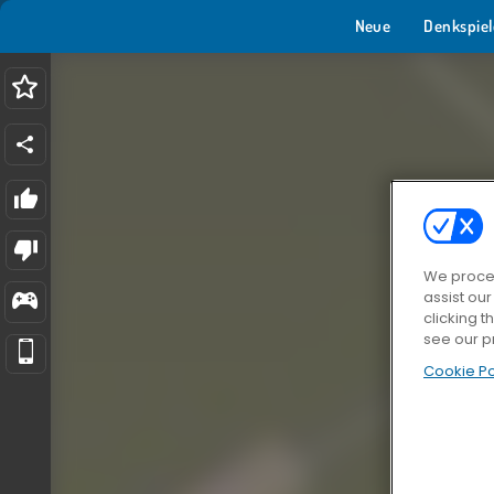
Neue
Denkspiel
We proces
assist ou
clicking t
see our p
Cookie Po