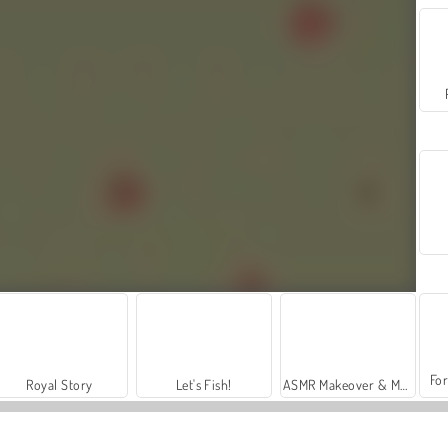
For
Royal Story
Let's Fish!
ASMR Makeover & Makeup Studio