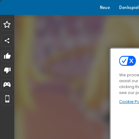
Neue
Denkspiel
We proces
assist ou
clicking t
see our p
Cookie Po