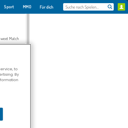
Sport
MMO
Für dich
Sweet Match
ervice, to
tising. By
en Solitaire
information
Farmerama