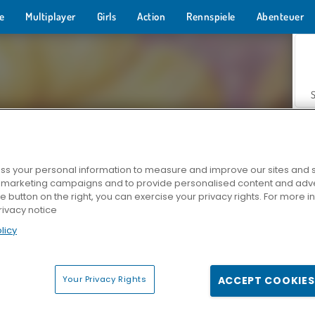
e
Multiplayer
Girls
Action
Rennspiele
Abenteuer
s your personal information to measure and improve our sites and s
r marketing campaigns and to provide personalised content and adver
Z
he button on the right, you can exercise your privacy rights. For more 
rivacy notice
licy
Your Privacy Rights
ACCEPT COOKIES