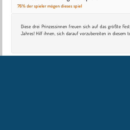
76% der spieler mögen dieses spiel
Diese drei Prinzessinnen freuen sich auf das größte Fes
Ankleidespiel. Welche Schuhe sollen sie tragen? Und we
Jahres! Hilf ihnen, sich darauf vorzubereiten in diesem t
Einzelspieler
Burgspiele
Girls
Handy
U