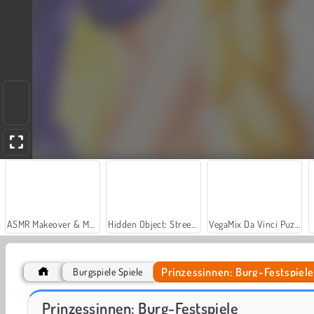
ASMR Makeover & Makeup Studio
Hidden Object: Street of Secrets
VegaMix Da Vinci Puzzles
Prinzessinnen: Burg-Festspiele
Burgspiele Spiele
Prinzessinnen: Schlossfest
Castle Defender Saga
Prinzessinnen: Burg-Festspiele