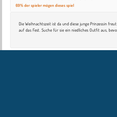
69% der spieler mögen dieses spiel
Die Weihnachtszeit ist da und diese junge Prinzessin freut
ihr Puppenhaus schmückt in diesem stimmungsvollen S
auf das Fest. Suche für sie ein niedliches Outfit aus, bevo
Einzelspieler
Weihnachten
Puppenspiele
Girls
U