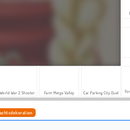
For
World War 2 Shooter
Farm Merge Valley
Car Parking City Duel
nachtsdekoration
Let's Fish!
Ellie und Annie: Puppenhaus