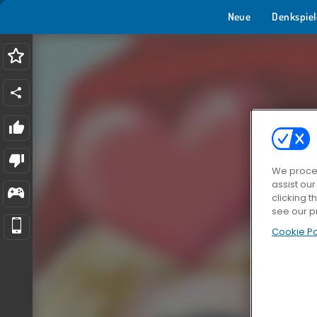
Neue
Denkspiel
We proces
assist ou
clicking t
see our p
Cookie Po