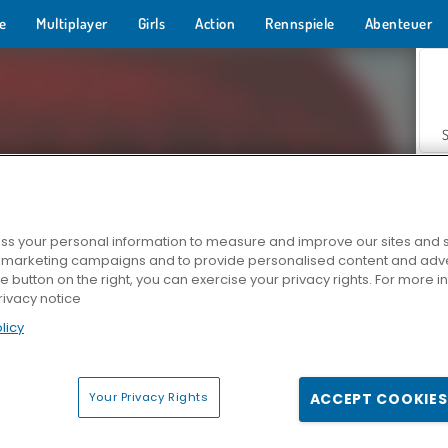
e
Multiplayer
Girls
Action
Rennspiele
Abenteuer
s your personal information to measure and improve our sites and s
r marketing campaigns and to provide personalised content and adver
Z
he button on the right, you can exercise your privacy rights. For more 
rivacy notice
licy
Your Privacy Rights
ACCEPT COOKIES