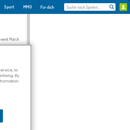
Sport
MMO
Für dich
Sweet Match
ervice, to
tising. By
en Solitaire
information
Farmerama