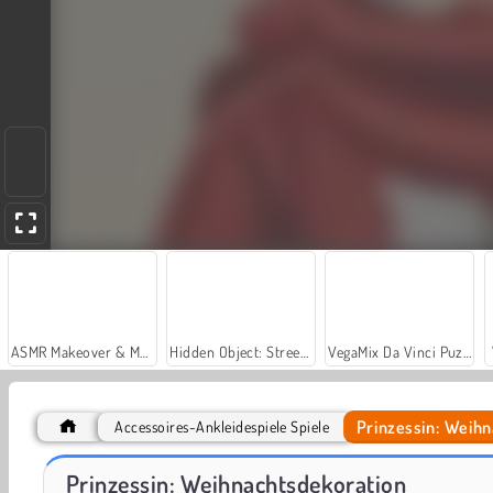
ASMR Makeover & Makeup Studio
Hidden Object: Street of Secrets
VegaMix Da Vinci Puzzles
Prinzessin: Weih
Accessoires-Ankleidespiele Spiele
Casino World
Royal Story
Prinzessin: Weihnachtsdekoration