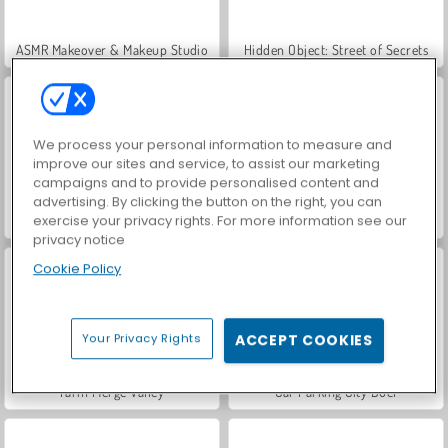
ASMR Makeover & Makeup Studio
Hidden Object: Street of Secrets
We process your personal information to measure and
improve our sites and service, to assist our marketing
campaigns and to provide personalised content and
advertising. By clicking the button on the right, you can
exercise your privacy rights. For more information see our
VegaMix Da Vinci Puzzles
World War 2 Shooter
privacy notice
Cookie Policy
Your Privacy Rights
ACCEPT COOKIES
Farm Merge Valley
Car Parking City Duel