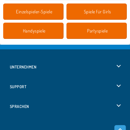
Einzelspieler-Spiele
Spiele für Girls
Handyspiele
Partyspiele
UNTERNEHMEN
Benutzungsbedingungen
SUPPORT
Unsere Datenschutzre ...
Hilfe
SPRACHEN
Cookies
Русский