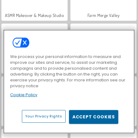
ASMR Makeover & Makeup Studio
Farm Merge Valley
We process your personal information to measure and
improve our sites and service, to assist our marketing
VegaMix Da Vinci Puzzles
Royal Story
campaigns and to provide personalised content and
advertising. By clicking the button on the right, you can
exercise your privacy rights. For more information see our
privacy notice
Cookie Policy
Your Privacy Rights
ACCEPT COOKIES
Hidden Object: Street of Secrets
World War 2 Shooter